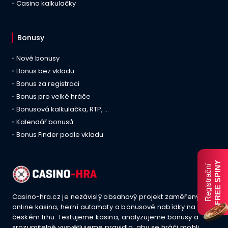
Casino kalkulačky
Bonusy
Nové bonusy
Bonus bez vkladu
Bonus za registraci
Bonus pro velké hráče
Bonusová kalkulačka, RTP, …
Kalendář bonusů
Bonus Finder podle vkladu
FREE SPINY
Registrační
Casino-hra.cz je nezávislý obsahový projekt zaměřený na
online kasina, herní automaty a bonusové nabídky na
českém trhu. Testujeme kasina, analyzujeme bonusy a
srozumitelně vysvětlujeme pravidla, aby se hráči mohli