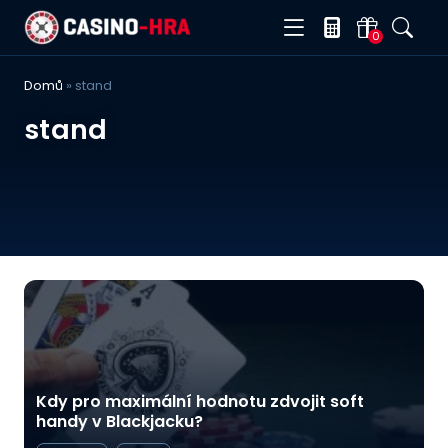
0
Domů
»
stand
stand
Kdy pro maximální hodnotu zdvojit soft
handy v Blackjacku?