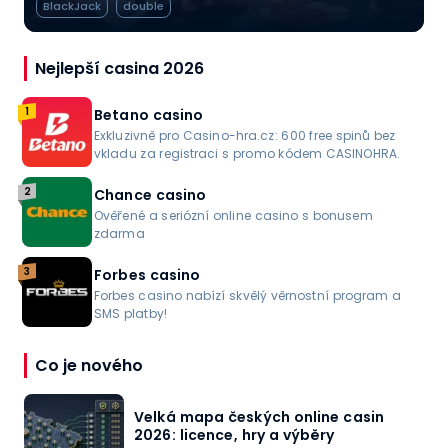
BlackJack
double
Nejlepší casina 2026
1
Betano casino
Exkluzivně pro Casino-hra.cz: 600 free spinů bez
vkladu za registraci s promo kódem CASINOHRA.
2
Chance casino
Ověřené a seriózní online casino s bonusem
zdarma
3
Forbes casino
Forbes casino nabízí skvělý věrnostní program a
SMS platby!
Co je nového
Velká mapa českých online casin
2026: licence, hry a výběry