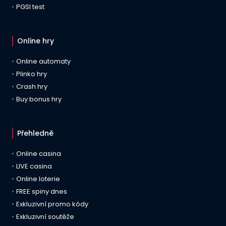
PGSI test
Online hry
Online automaty
Plinko hry
Crash hry
Buy bonus hry
Přehledně
Online casina
LIVE casina
Online loterie
FREE spiny dnes
Exkluzivní promo kódy
Exkluzivní soutěže