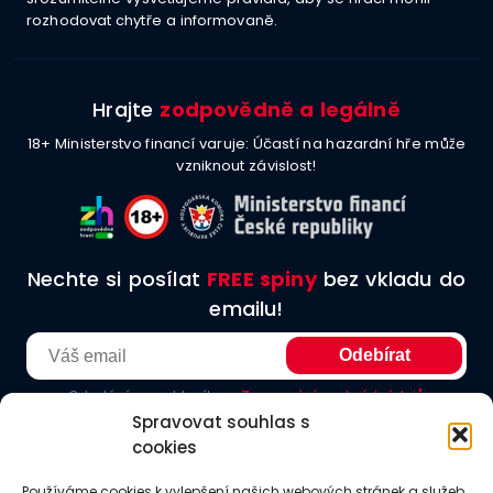
rozhodovat chytře a informovaně.
Hrajte
zodpovědně a legálně
18+ Ministerstvo financí varuje: Účastí na hazardní hře může
vzniknout závislost!
Nechte si posílat
FREE spiny
bez vkladu do
emailu!
Odesláním souhlasíte se
Zpracování osobních údajů
Spravovat souhlas s
cookies
O nás
Podmínky užití
Etické principy
Redakční zásady
Používáme cookies k vylepšení našich webových stránek a služeb.