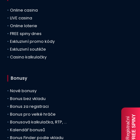
Online casina
LIVE casina
Online loterie
FREE spiny dnes
Exkluzivní promo kódy
Exkluzivní soutěže
Casino kalkulačky
Bonusy
Nové bonusy
Bonus bez vkladu
Bonus za registraci
Bonus pro velké hráče
FREE SPINY
Registrační
Bonusová kalkulačka, RTP, …
Kalendář bonusů
Bonus Finder podle vkladu