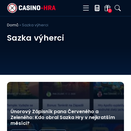
0
Domů
»
Sazka výherci
Sazka výherci
Únorový Zápisník pana Červeného a
Zeleného: Kdo obral Sazka Hry v nejkratším
měsíci?