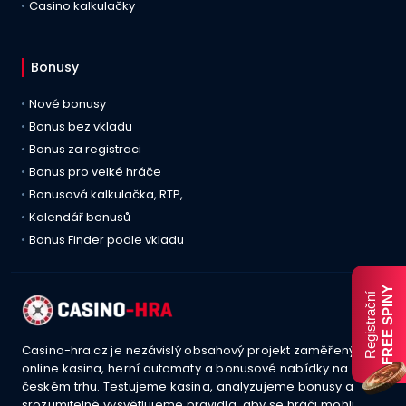
Casino kalkulačky
Bonusy
Nové bonusy
Bonus bez vkladu
Bonus za registraci
Bonus pro velké hráče
Bonusová kalkulačka, RTP, …
Kalendář bonusů
Bonus Finder podle vkladu
FREE SPINY
Registrační
Casino-hra.cz je nezávislý obsahový projekt zaměřený na
online kasina, herní automaty a bonusové nabídky na
českém trhu. Testujeme kasina, analyzujeme bonusy a
srozumitelně vysvětlujeme pravidla, aby se hráči mohli