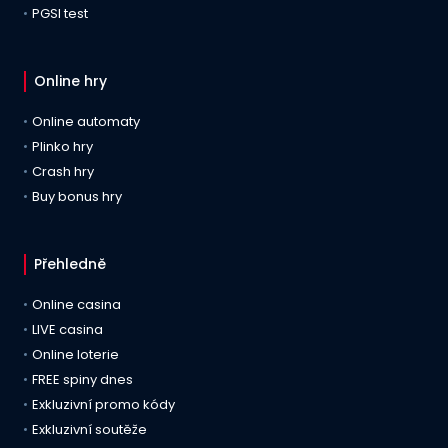
PGSI test
Online hry
Online automaty
Plinko hry
Crash hry
Buy bonus hry
Přehledně
Online casina
LIVE casina
Online loterie
FREE spiny dnes
Exkluzivní promo kódy
Exkluzivní soutěže