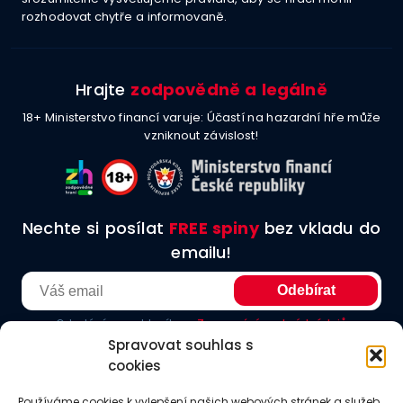
rozhodovat chytře a informovaně.
Hrajte
zodpovědně a legálně
18+ Ministerstvo financí varuje: Účastí na hazardní hře může
vzniknout závislost!
Nechte si posílat
FREE spiny
bez vkladu do
emailu!
Odesláním souhlasíte se
Zpracování osobních údajů
Spravovat souhlas s
cookies
O nás
Podmínky užití
Etické principy
Redakční zásady
Používáme cookies k vylepšení našich webových stránek a služeb.