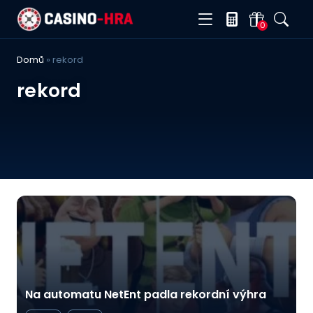
0
Domů
»
rekord
rekord
Na automatu NetEnt padla rekordní výhra