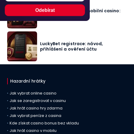
LuckyBet aplikace a mobilní casino:
hraní v prohlížeči
LuckyBet registrace: návod,
přihlášení a ověření účtu
Hazardní hrátky
Jak vybrat online casino
Jak se zaregistrovat v casinu
Jak hrát casino hry zdarma
Jak vybrat peníze z casina
Kde získat casino bonus bez vkladu
Jak hrát casino v mobilu