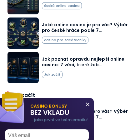
česká online casina
Jaké online casino je pro vás? Výběr
pro české hráče podle 7…
casino pro začátečníky
Jak poznat opravdu nejlepší online
casino: 7 věcí, které žeb…
Jak začít
Jak začít
×
CASINO BONUSY
BEZ VKLADU
Jaké online casino je pro vás? Výběr
pro české hráče podle 7…
... jako první ve tvém emailu!
casino pro začátečníky