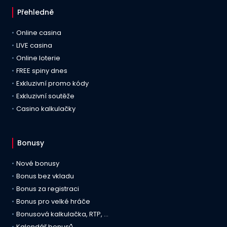
Přehledně
Online casina
LIVE casina
Online loterie
FREE spiny dnes
Exkluzivní promo kódy
Exkluzivní soutěže
Casino kalkulačky
Bonusy
Nové bonusy
Bonus bez vkladu
Bonus za registraci
Bonus pro velké hráče
Bonusová kalkulačka, RTP, …
Kalendář bonusů