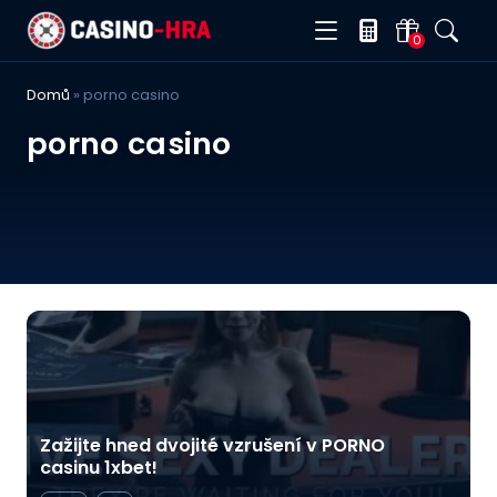
0
Domů
»
porno casino
porno casino
Zažijte hned dvojité vzrušení v PORNO
casinu 1xbet!