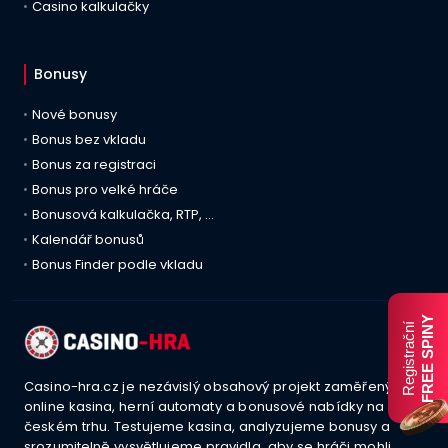
Casino kalkulačky
Bonusy
Nové bonusy
Bonus bez vkladu
Bonus za registraci
Bonus pro velké hráče
Bonusová kalkulačka, RTP, …
Kalendář bonusů
Bonus Finder podle vkladu
FREE SPINY
Registrační
Casino-hra.cz je nezávislý obsahový projekt zaměřený na
online kasina, herní automaty a bonusové nabídky na
českém trhu. Testujeme kasina, analyzujeme bonusy a
srozumitelně vysvětlujeme pravidla, aby se hráči mohli