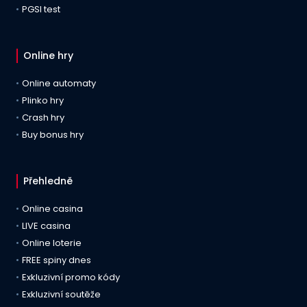
PGSI test
Online hry
Online automaty
Plinko hry
Crash hry
Buy bonus hry
Přehledně
Online casina
LIVE casina
Online loterie
FREE spiny dnes
Exkluzivní promo kódy
Exkluzivní soutěže