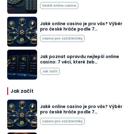
česká online casina
Jaké online casino je pro vás? Výběr
pro české hráče podle 7…
casino pro začátečníky
Jak poznat opravdu nejlepší online
casino: 7 věcí, které žeb…
Jak začít
Jak začít
Jaké online casino je pro vás? Výběr
pro české hráče podle 7…
casino pro začátečníky