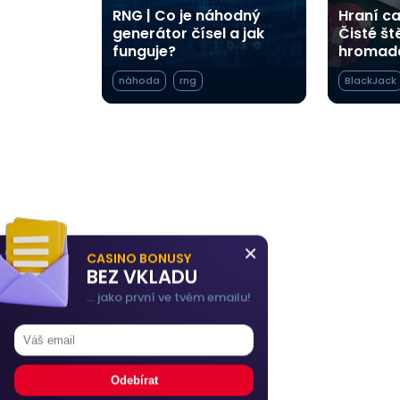
RNG | Co je náhodný
Hraní ca
generátor čísel a jak
Čisté št
funguje?
hromada
náhoda
rng
BlackJack
×
CASINO BONUSY
BEZ VKLADU
... jako první ve tvém emailu!