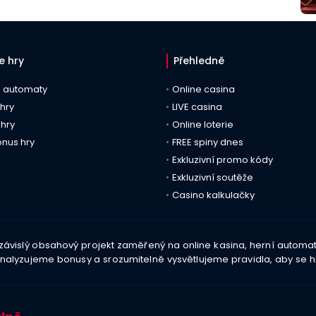
e hry
Přehledně
e automaty
Online casina
 hry
LIVE casina
 hry
Online loterie
onus hry
FREE spiny dnes
Exkluzivní promo kódy
Exkluzivní soutěže
Casino kalkulačky
závislý obsahový projekt zaměřený na online kasina, herní autom
nalyzujeme bonusy a srozumitelně vysvětlujeme pravidla, aby se h