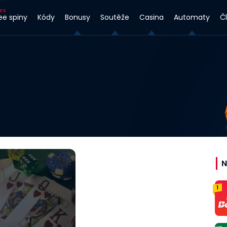
ee spiny
Kódy
Bonusy
Soutěže
Casina
Automaty
Č
N
1