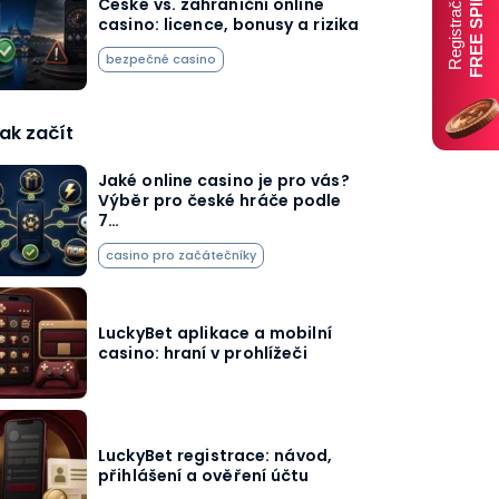
FREE SPINY
Registrační
České vs. zahraniční online
casino: licence, bonusy a rizika
bezpečné casino
ak začít
Jaké online casino je pro vás?
Výběr pro české hráče podle
7…
casino pro začátečníky
LuckyBet aplikace a mobilní
casino: hraní v prohlížeči
LuckyBet registrace: návod,
přihlášení a ověření účtu