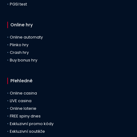
PGSI test
Online hry
Online automaty
Plinko hry
Crash hry
Buy bonus hry
Přehledně
Online casina
LIVE casina
Online loterie
FREE spiny dnes
Exkluzivní promo kódy
Exkluzivní soutěže