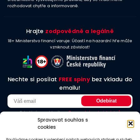
rozhodovat chytře a informovaně.
Hrajte
zodpovědně a legálně
18+ Ministerstvo financí varuje: Účastí na hazardní hře může
vzniknout závislost!
Nechte si posílat
FREE spiny
bez vkladu do
emailu!
Odesláním souhlasíte se
Zpracování osobních údajů
Spravovat souhlas s
cookies
O nás
Podmínky užití
Etické principy
Redakční zásady
Používáme cookies k vylepšení našich webových stránek a služeb.