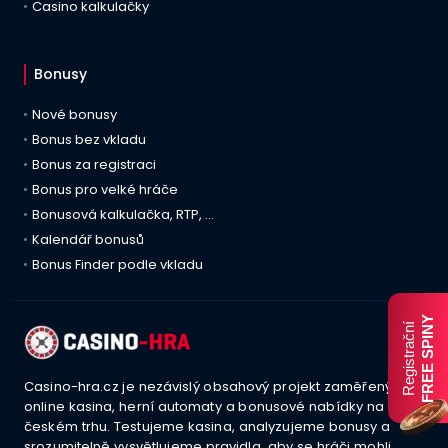
Casino kalkulačky
Bonusy
Nové bonusy
Bonus bez vkladu
Bonus za registraci
Bonus pro velké hráče
Bonusová kalkulačka, RTP, …
Kalendář bonusů
Bonus Finder podle vkladu
FREE SPINY
Registrační
Casino-hra.cz je nezávislý obsahový projekt zaměřený na
online kasina, herní automaty a bonusové nabídky na
českém trhu. Testujeme kasina, analyzujeme bonusy a
srozumitelně vysvětlujeme pravidla, aby se hráči mohli