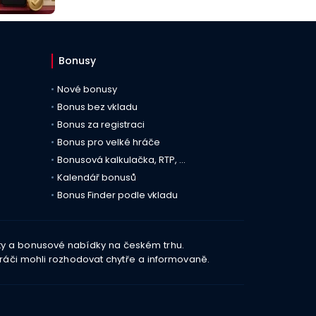
Bonusy
Nové bonusy
Bonus bez vkladu
Bonus za registraci
Bonus pro velké hráče
Bonusová kalkulačka, RTP, …
Kalendář bonusů
Bonus Finder podle vkladu
aty a bonusové nabídky na českém trhu.
ráči mohli rozhodovat chytře a informovaně.