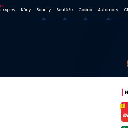
ee spiny
Kódy
Bonusy
Soutěže
Casina
Automaty
Č
N
1