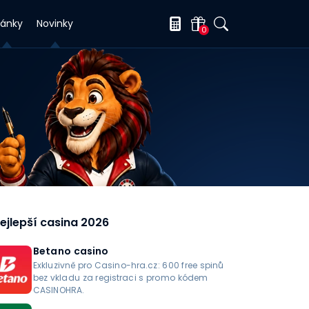
lánky
Novinky
0
ejlepší casina 2026
Betano casino
Exkluzivně pro Casino-hra.cz: 600 free spinů
bez vkladu za registraci s promo kódem
CASINOHRA.