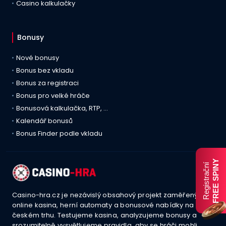
Casino kalkulačky
Bonusy
Nové bonusy
Bonus bez vkladu
Bonus za registraci
Bonus pro velké hráče
Bonusová kalkulačka, RTP, …
Kalendář bonusů
Bonus Finder podle vkladu
FREE SPINY
Registrační
Casino-hra.cz je nezávislý obsahový projekt zaměřený na
online kasina, herní automaty a bonusové nabídky na
českém trhu. Testujeme kasina, analyzujeme bonusy a
srozumitelně vysvětlujeme pravidla, aby se hráči mohli