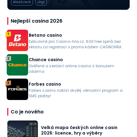
BlackJack
jágr
Nejlepší casina 2026
1
Betano casino
Exkluzivně pro Casino-hra.cz: 600 free spinů bez
vkladu za registraci s promo kódem CASINOHRA.
2
Chance casino
Ověřené a seriózní online casino s bonusem
zdarma
3
Forbes casino
Forbes casino nabízí skvělý věrnostní program a
SMS platby!
Co je nového
Velká mapa českých online casin
2026: licence, hry a výběry