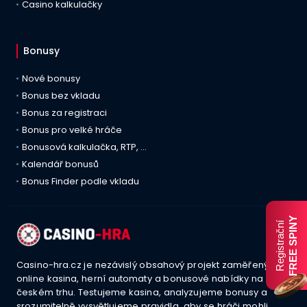
Casino kalkulačky
Bonusy
Nové bonusy
Bonus bez vkladu
Bonus za registraci
Bonus pro velké hráče
Bonusová kalkulačka, RTP, …
Kalendář bonusů
Bonus Finder podle vkladu
FREE SPINY
Registrační
Casino-hra.cz je nezávislý obsahový projekt zaměřený na
online kasina, herní automaty a bonusové nabídky na
českém trhu. Testujeme kasina, analyzujeme bonusy a
srozumitelně vysvětlujeme pravidla, aby se hráči mohli