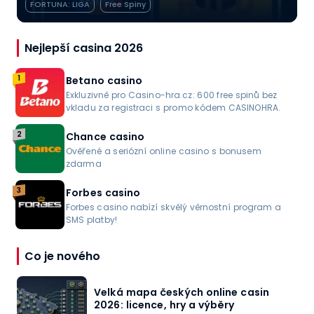
FORTUNA: LIGA
Free Spiny
Nejlepší casina 2026
1
Betano casino
Exkluzivně pro Casino-hra.cz: 600 free spinů bez
vkladu za registraci s promo kódem CASINOHRA.
2
Chance casino
Ověřené a seriózní online casino s bonusem
zdarma
3
Forbes casino
Forbes casino nabízí skvělý věrnostní program a
SMS platby!
Co je nového
Velká mapa českých online casin
2026: licence, hry a výběry