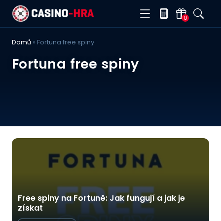
0
Domů
»
Fortuna free spiny
Fortuna free spiny
Free spiny na Fortuně: Jak fungují a jak je
získat