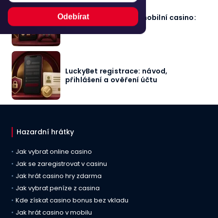
LuckyBet aplikace a mobilní casino:
hraní v prohlížeči
LuckyBet registrace: návod,
přihlášení a ověření účtu
Hazardní hrátky
Jak vybrat online casino
Jak se zaregistrovat v casinu
Jak hrát casino hry zdarma
Jak vybrat peníze z casina
Kde získat casino bonus bez vkladu
Jak hrát casino v mobilu