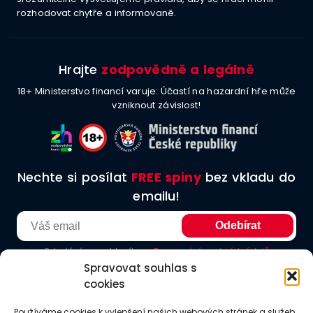
rozhodovat chytře a informovaně.
Hrajte
zodpovědně a legálně
18+ Ministerstvo financí varuje: Účastí na hazardní hře může
vzniknout závislost!
Nechte si posílat
FREE spiny
bez vkladu do
emailu!
Odesláním souhlasíte se
Zpracování osobních údajů
Spravovat souhlas s
cookies
O nás
Podmínky užití
Etické principy
Redakční zásady
Používáme cookies k vylepšení našich webových stránek a služeb.