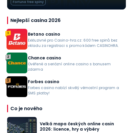
Fortuna free spiny
Nejlepší casina 2026
1
Betano casino
Exkluzivně pro Casino-hra.cz: 600 free spinů bez
vkladu za registraci s promo kódem CASINOHRA.
2
Chance casino
Ověřené a seriózní online casino s bonusem
zdarma
3
Forbes casino
Forbes casino nabízí skvělý věrnostní program a
SMS platby!
Co je nového
Velká mapa českých online casin
2026: licence, hry a výběry