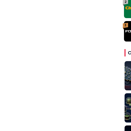
2
3
C