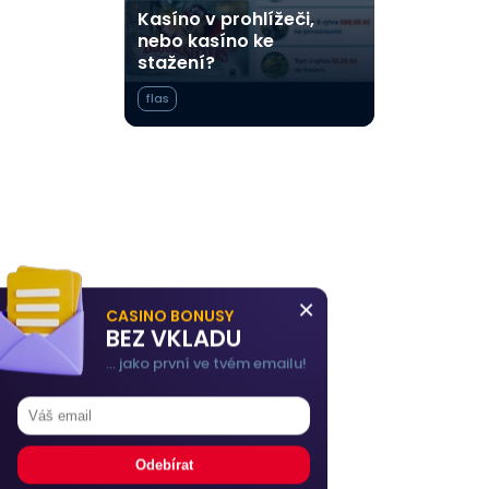
Kasíno v prohlížeči,
nebo kasíno ke
stažení?
flas
×
CASINO BONUSY
BEZ VKLADU
... jako první ve tvém emailu!