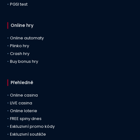
PGSI test
Online hry
Online automaty
Plinko hry
Crash hry
Buy bonus hry
Přehledně
Online casina
LIVE casina
Online loterie
FREE spiny dnes
Exkluzivní promo kódy
Exkluzivní soutěže