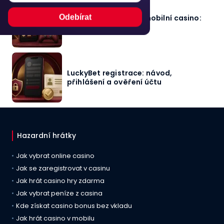
LuckyBet aplikace a mobilní casino:
hraní v prohlížeči
LuckyBet registrace: návod,
přihlášení a ověření účtu
Hazardní hrátky
Jak vybrat online casino
Jak se zaregistrovat v casinu
Jak hrát casino hry zdarma
Jak vybrat peníze z casina
Kde získat casino bonus bez vkladu
Jak hrát casino v mobilu