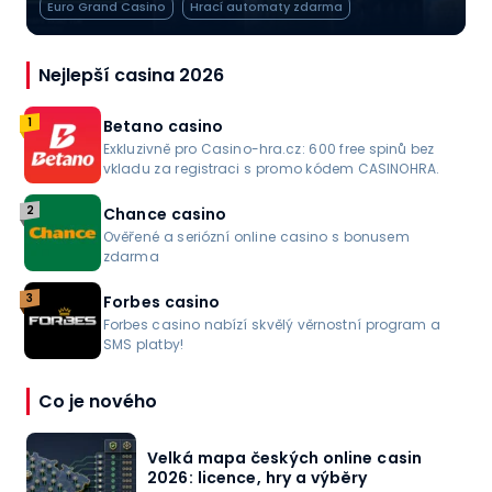
Euro Grand Casino
Hrací automaty zdarma
Nejlepší casina 2026
1
Betano casino
Exkluzivně pro Casino-hra.cz: 600 free spinů bez
vkladu za registraci s promo kódem CASINOHRA.
2
Chance casino
Ověřené a seriózní online casino s bonusem
zdarma
3
Forbes casino
Forbes casino nabízí skvělý věrnostní program a
SMS platby!
Co je nového
Velká mapa českých online casin
2026: licence, hry a výběry