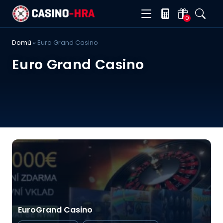
0
Domů
»
Euro Grand Casino
Euro Grand Casino
EuroGrand Casino