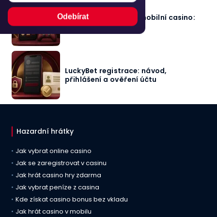
LuckyBet aplikace a mobilní casino:
hraní v prohlížeči
LuckyBet registrace: návod,
přihlášení a ověření účtu
Hazardní hrátky
Jak vybrat online casino
Jak se zaregistrovat v casinu
Jak hrát casino hry zdarma
Jak vybrat peníze z casina
Kde získat casino bonus bez vkladu
Jak hrát casino v mobilu