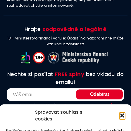
rozhodovat chytře a informovaně.
Hrajte
zodpovědně a legálně
18+ Ministerstvo financí varuje: Účastí na hazardní hře může
vzniknout závislost!
Nechte si posílat
FREE spiny
bez vkladu do
emailu!
Odesláním souhlasíte se
Zpracování osobních údajů
Spravovat souhlas s
cookies
O nás
Podmínky užití
Etické principy
Redakční zásady
Používáme cookies k vylepšení našich webových stránek a služeb.