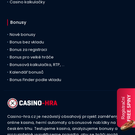
Casino kalkulačky
Bonusy
Nové bonusy
Bonus bez vkladu
Bonus za registraci
Bonus pro velké hráče
Bonusová kalkulačka, RTP, …
Kalendář bonusů
Bonus Finder podle vkladu
FREE SPINY
Registrační
Casino-hra.cz je nezávislý obsahový projekt zaměřený na
online kasina, herní automaty a bonusové nabídky na
českém trhu. Testujeme kasina, analyzujeme bonusy a
srozumitelně vysvětlujeme pravidla, aby se hráči mohli