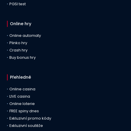
PGSI test
Online hry
Online automaty
Plinko hry
Crash hry
Buy bonus hry
Přehledně
Online casina
LIVE casina
Online loterie
FREE spiny dnes
Exkluzivní promo kódy
Exkluzivní soutěže