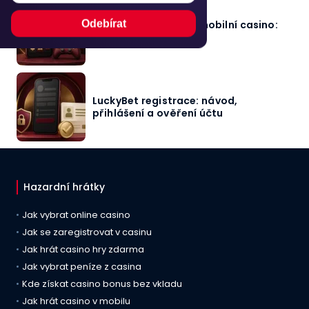
LuckyBet aplikace a mobilní casino:
hraní v prohlížeči
LuckyBet registrace: návod,
přihlášení a ověření účtu
Hazardní hrátky
Jak vybrat online casino
Jak se zaregistrovat v casinu
Jak hrát casino hry zdarma
Jak vybrat peníze z casina
Kde získat casino bonus bez vkladu
Jak hrát casino v mobilu