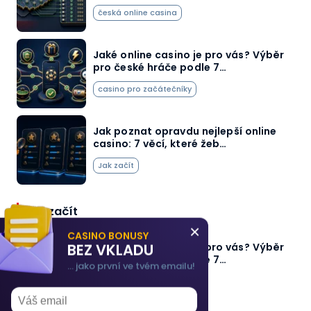
česká online casina
Jaké online casino je pro vás? Výběr
pro české hráče podle 7…
casino pro začátečníky
Jak poznat opravdu nejlepší online
casino: 7 věcí, které žeb…
Jak začít
Jak začít
×
CASINO BONUSY
BEZ VKLADU
Jaké online casino je pro vás? Výběr
pro české hráče podle 7…
... jako první ve tvém emailu!
casino pro začátečníky