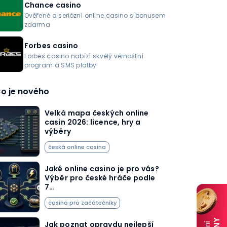
Chance casino
Ověřené a seriózní online casino s bonusem
zdarma
Forbes casino
Forbes casino nabízí skvělý věrnostní
program a SMS platby!
o je nového
Velká mapa českých online
casin 2026: licence, hry a
výběry
česká online casina
Jaké online casino je pro vás?
Výběr pro české hráče podle
7…
casino pro začátečníky
Jak poznat opravdu nejlepší