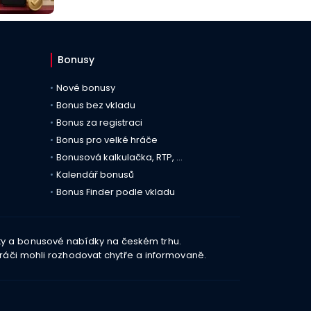
Bonusy
Nové bonusy
Bonus bez vkladu
Bonus za registraci
Bonus pro velké hráče
Bonusová kalkulačka, RTP, …
Kalendář bonusů
Bonus Finder podle vkladu
aty a bonusové nabídky na českém trhu.
ráči mohli rozhodovat chytře a informovaně.