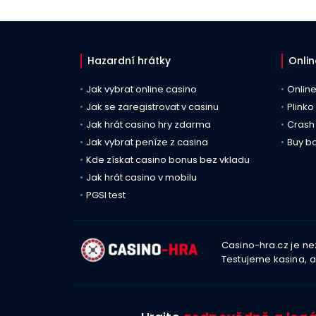
Hazardní hrátky
Onlin
Jak vybrat online casino
Onlin
Jak se zaregistrovat v casinu
Plinko
Jak hrát casino hry zdarma
Crash
Jak vybrat peníze z casina
Buy b
Kde získat casino bonus bez vkladu
Jak hrát casino v mobilu
PGSI test
Casino-hra.cz je ne
Testujeme kasina, a