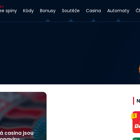
ee spiny
Kódy
Bonusy
Soutěže
Casina
Automaty
Č
N
1
 casina jsou
ronaviru