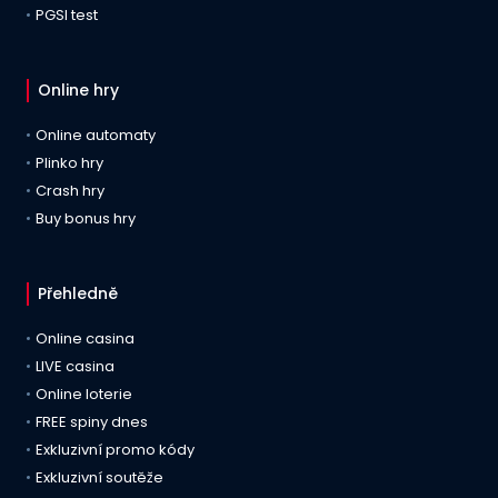
PGSI test
Online hry
Online automaty
Plinko hry
Crash hry
Buy bonus hry
Přehledně
Online casina
LIVE casina
Online loterie
FREE spiny dnes
Exkluzivní promo kódy
Exkluzivní soutěže