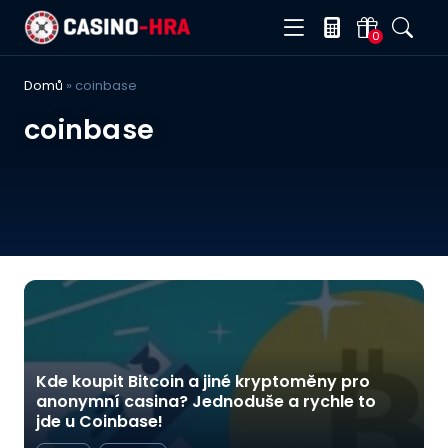
0
Domů
»
coinbase
coinbase
Kde koupit Bitcoin a jiné kryptoměny pro
anonymní casina? Jednoduše a rychle to
jde u Coinbase!