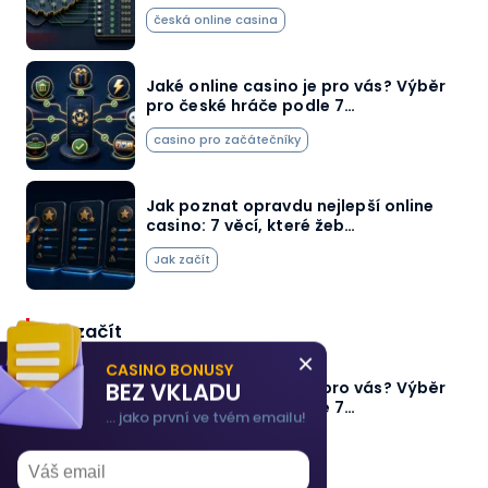
česká online casina
Jaké online casino je pro vás? Výběr
pro české hráče podle 7…
casino pro začátečníky
Jak poznat opravdu nejlepší online
casino: 7 věcí, které žeb…
Jak začít
Jak začít
×
CASINO BONUSY
BEZ VKLADU
Jaké online casino je pro vás? Výběr
pro české hráče podle 7…
... jako první ve tvém emailu!
casino pro začátečníky