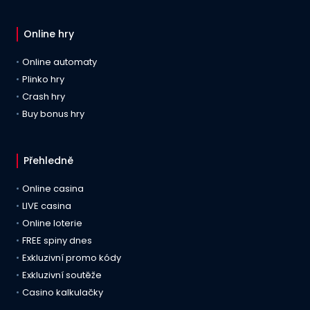
Online hry
Online automaty
Plinko hry
Crash hry
Buy bonus hry
Přehledně
Online casina
LIVE casina
Online loterie
FREE spiny dnes
Exkluzivní promo kódy
Exkluzivní soutěže
Casino kalkulačky