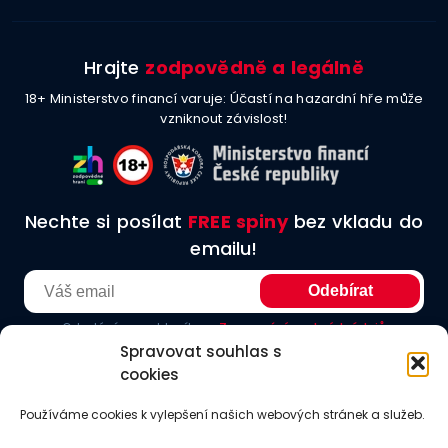
Hrajte
zodpovědně a legálně
18+ Ministerstvo financí varuje: Účastí na hazardní hře může
vzniknout závislost!
Nechte si posílat
FREE spiny
bez vkladu do
emailu!
Odesláním souhlasíte se
Zpracování osobních údajů
Spravovat souhlas s
cookies
O nás
Podmínky užití
Etické principy
Redakční zásady
Používáme cookies k vylepšení našich webových stránek a služeb.
Jak hodnotíme
Odkazy
Kontakt