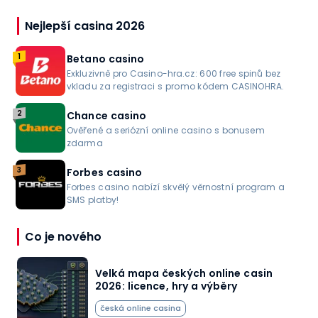
Nejlepší casina 2026
1
Betano casino
Exkluzivně pro Casino-hra.cz: 600 free spinů bez
vkladu za registraci s promo kódem CASINOHRA.
2
Chance casino
Ověřené a seriózní online casino s bonusem
zdarma
3
Forbes casino
Forbes casino nabízí skvělý věrnostní program a
SMS platby!
Co je nového
Velká mapa českých online casin
2026: licence, hry a výběry
česká online casina