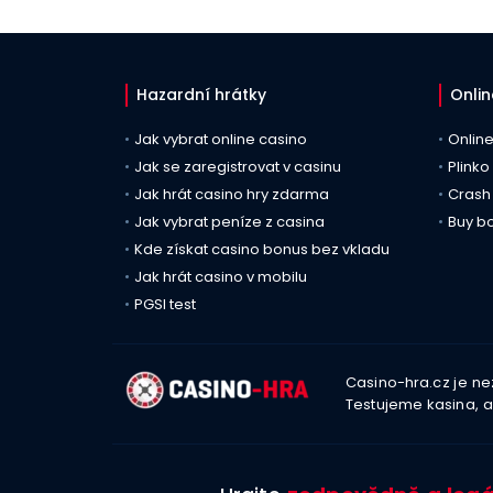
Hazardní hrátky
Onlin
Jak vybrat online casino
Onlin
Jak se zaregistrovat v casinu
Plinko
Jak hrát casino hry zdarma
Crash
Jak vybrat peníze z casina
Buy b
Kde získat casino bonus bez vkladu
Jak hrát casino v mobilu
PGSI test
Casino-hra.cz je ne
Testujeme kasina, a