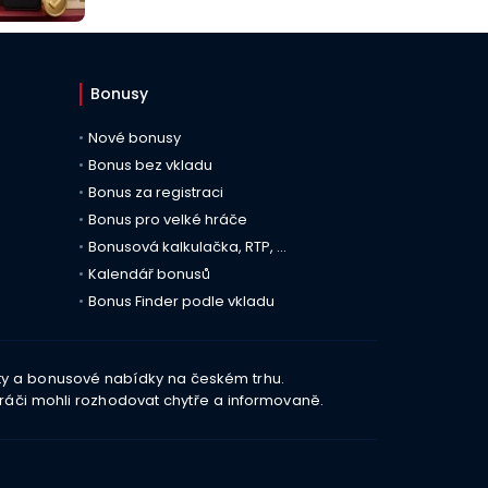
Bonusy
Nové bonusy
Bonus bez vkladu
Bonus za registraci
Bonus pro velké hráče
Bonusová kalkulačka, RTP, …
Kalendář bonusů
Bonus Finder podle vkladu
aty a bonusové nabídky na českém trhu.
ráči mohli rozhodovat chytře a informovaně.