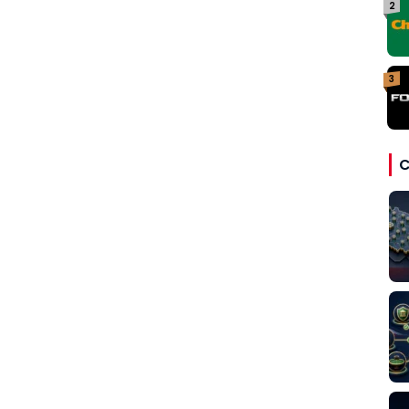
2
3
C