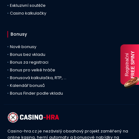
36. puky10
Exkluzivní soutěže
Casino kalkulačky
37. Dobromila1959
38. Daniela1170
Bonusy
39. Ivana2719
Nové bonusy
FREE SPINY
Bonus bez vkladu
Registrační
40. KlaraVeresova
Bonus za registraci
Bonus pro velké hráče
41. Marketa603
Bonusová kalkulačka, RTP, …
Kalendář bonusů
Bonus Finder podle vkladu
Casino-hra.cz je nezávislý obsahový projekt zaměřený na
online kasina, herní automaty a bonusové nabídky na