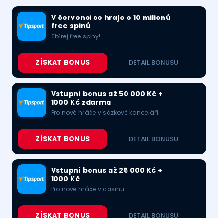
Lenka17078
100 Kč
V červenci se hraje o 10 milionů
free spinů
Tluga
100 Kč
Sbírej free spiny!
SimaVuitton
100 Kč
ZÍSKAT BONUS
DETAIL BONUSU
JAKUB11523
100 Kč
Vstupní bonus až 50 000 Kč +
11. nOrdy26
1000 Kč zdarma
Pro nové hráče v sázkové kanceláři
12. Mozart92
ZÍSKAT BONUS
DETAIL BONUSU
13. Filip10547
14. Michaela13986
Vstupní bonus až 25 000 Kč +
1000 Kč
15. JPJi13
Pro nové hráče v casinu
16. Morfeus1997
ZÍSKAT BONUS
DETAIL BONUSU