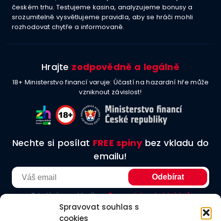
českém trhu. Testujeme kasina, analyzujeme bonusy a
srozumitelně vysvětlujeme pravidla, aby se hráči mohli
rozhodovat chytře a informovaně.
Hrajte
zodpovědně a legálně
18+ Ministerstvo financí varuje: Účastí na hazardní hře může
vzniknout závislost!
Nechte si posílat
FREE spiny
bez vkladu do
emailu!
Odesláním souhlasíte se
Zpracování osobních údajů
Spravovat souhlas s
cookies