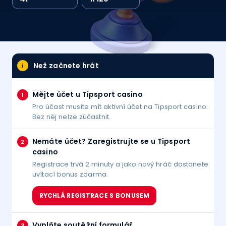
Než začnete hrát
Mějte účet u Tipsport casino
Pro účast musíte mít aktivní účet na Tipsport casino.
Bez něj nelze zúčastnit.
Nemáte účet? Zaregistrujte se u Tipsport
casino
Registrace trvá 2 minuty a jako nový hráč dostanete
uvítací bonus zdarma.
RYCHLÁ REGISTRACE S BONUSEM
Vyplňte soutěžní formulář