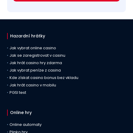
Hazardní hrátky
Jak vybrat online casino
Jak se zaregistrovat v casinu
Jak hrát casino hry zdarma
Jak vybrat peníze z casina
Kde získat casino bonus bez vkladu
Jak hrát casino v mobilu
PGSI test
Online hry
Online automaty
Plinko hry