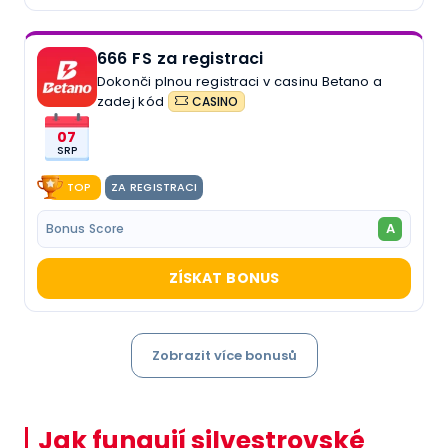
666 FS za registraci
Dokonči plnou registraci v casinu Betano a
zadej kód
CASINO
07
SRP
TOP
ZA REGISTRACI
A
Bonus Score
ZÍSKAT BONUS
Zobrazit více bonusů
Jak fungují silvestrovské