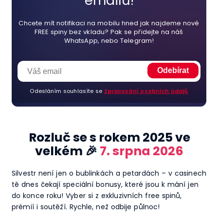
emailu!
Chcete mít notifikaci na mobilu hned jak najdeme nové
FREE spiny bez vkladu? Pak se přidejte na náš
WhatsApp, nebo Telegram!
Odesláním souhlasíte se
Zpracování osobních údajů
Rozluč se s rokem 2025 ve
velkém 🎉
7. srpna 2026
Silvestr není jen o bublinkách a petardách – v casinech
tě dnes čekají speciální bonusy, které jsou k mání jen
do konce roku! Vyber si z exkluzivních free spinů,
prémií i soutěží. Rychle, než odbije půlnoc!