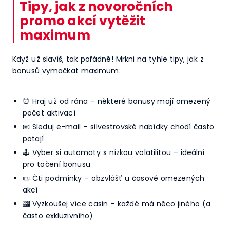
Tipy, jak z novoročních
promo akcí vytěžit
maximum
Když už slavíš, tak pořádně! Mrkni na tyhle tipy, jak z
bonusů vymačkat maximum:
⏰ Hraj už od rána – některé bonusy mají omezený
počet aktivací
📧 Sleduj e-mail – silvestrovské nabídky chodí často
potají
🕹 Vyber si automaty s nízkou volatilitou – ideální
pro točení bonusu
📜 Čti podmínky – obzvlášť u časově omezených
akcí
🎰 Vyzkoušej více casin – každé má něco jiného (a
často exkluzivního)