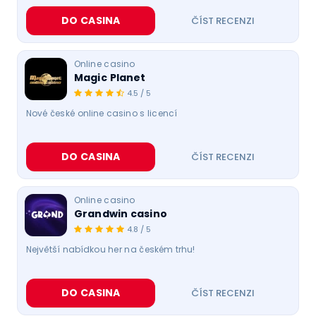
DO CASINA
ČÍST RECENZI
Online casino
Magic Planet
4.5 / 5
Nové české online casino s licencí
DO CASINA
ČÍST RECENZI
Online casino
Grandwin casino
4.8 / 5
Největší nabídkou her na českém trhu!
DO CASINA
ČÍST RECENZI