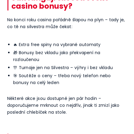
casino bonusy?
Na konci roku casina pořádně šlapou na plyn – tady je,
co tě na silvestra může čekat:
🔥 Extra free spiny na vybrané automaty
🎁 Bonusy bez vkladu jako překvapení na
rozloučenou
🎊 Turnaje jen na Silvestra – výhry i bez vkladu
🎯 Soutěže o ceny – třeba nový telefon nebo
bonusy na celý leden
Některé akce jsou dostupné jen pár hodin –
doporučujeme mrknout co nejdřív, jinak ti zmizí jako
poslední chlebíček na stole.