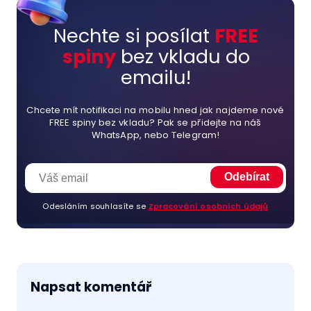
Nechte si posílat
FREE
spiny
bez vkladu do
emailu!
Chcete mít notifikaci na mobilu hned jak najdeme nové
FREE spiny bez vkladu? Pak se přidejte na náš
WhatsApp, nebo Telegram!
Odesláním souhlasíte se
Zpracování osobních údajů
Napsat komentář