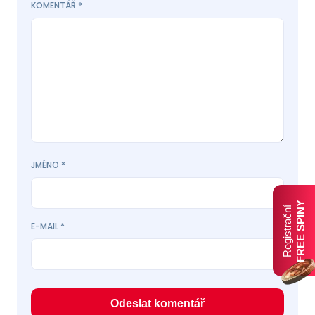
KOMENTÁŘ
*
JMÉNO
*
FREE SPINY
Registrační
E-MAIL
*