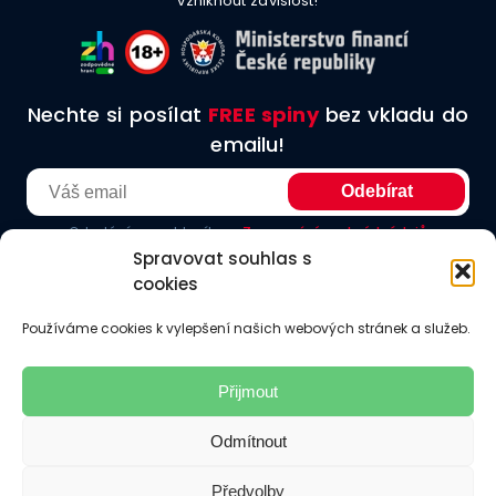
vzniknout závislost!
Nechte si posílat
FREE spiny
bez vkladu do
emailu!
Odesláním souhlasíte se
Zpracování osobních údajů
Spravovat souhlas s
cookies
O nás
Podmínky užití
Etické principy
Redakční zásady
Používáme cookies k vylepšení našich webových stránek a služeb.
Jak hodnotíme
Odkazy
Kontakt
Přijmout
Odmítnout
Provozování hazardních her v České republice upravuje zákon
č.
186/2016 Sb.
Účast je povolena pouze osobám starším 18 let. Tento
Předvolby