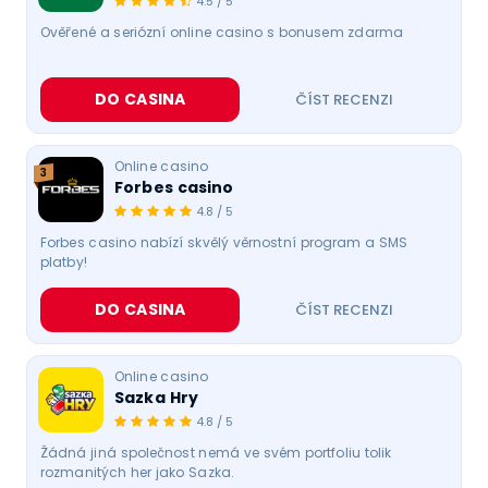
4.5 / 5
Ověřené a seriózní online casino s bonusem zdarma
DO CASINA
ČÍST RECENZI
Online casino
3
Forbes casino
4.8 / 5
Forbes casino nabízí skvělý věrnostní program a SMS
platby!
DO CASINA
ČÍST RECENZI
Online casino
Sazka Hry
4.8 / 5
Žádná jiná společnost nemá ve svém portfoliu tolik
rozmanitých her jako Sazka.