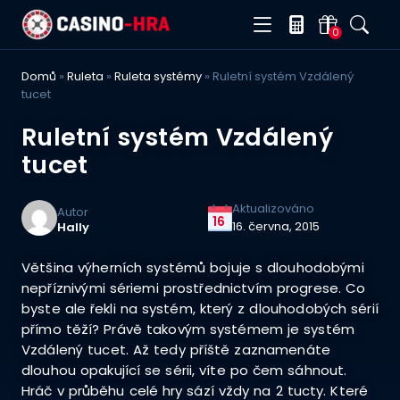
0
Domů
»
Ruleta
»
Ruleta systémy
»
Ruletní systém Vzdálený
tucet
Ruletní systém Vzdálený
tucet
Aktualizováno
Autor
16
16. června, 2015
Hally
Většina výherních systémů bojuje s dlouhodobými
nepříznivými sériemi prostřednictvím progrese. Co
byste ale řekli na systém, který z dlouhodobých sérií
přímo těží? Právě takovým systémem je systém
Vzdálený tucet. Až tedy příště zaznamenáte
dlouhou opakující se sérii, víte po čem sáhnout.
Hráč v průběhu celé hry sází vždy na 2 tucty. Které