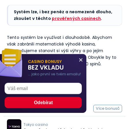
Systém lze, i bez peněz a neomezeně dlouho,
zkoušet v těchto
prověřených casinech
.
Tento systém lze využívat i dlouhodobě. Abychom
však zabránili matematické výhodě kasina,
doporučujeme stanovit si výši výhry a po jejím
dosažení přejít na jiný výherní systém. Obvykle by to
×
CASINO BONUSY
mělo být něco kolem 600 žetonů a 100 spinů.
BEZ VKLADU
... jako první ve tvém emailu!
Casino bonusy
Nejnovější bonusy
Více bonusů
Tokyo casino