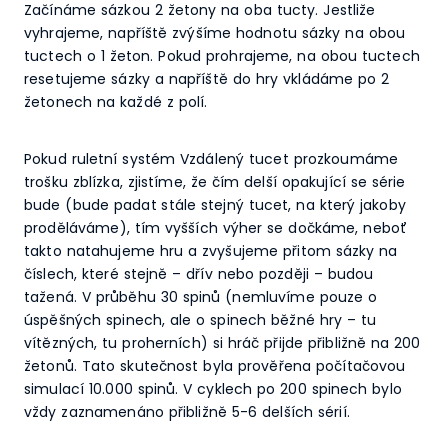
Začínáme sázkou 2 žetony na oba tucty. Jestliže
vyhrajeme, napříště zvýšíme hodnotu sázky na obou
tuctech o 1 žeton. Pokud prohrajeme, na obou tuctech
resetujeme sázky a napříště do hry vkládáme po 2
žetonech na každé z polí.
Pokud ruletní systém Vzdálený tucet prozkoumáme
trošku zblízka, zjistíme, že čím delší opakující se série
bude (bude padat stále stejný tucet, na který jakoby
proděláváme), tím vyšších výher se dočkáme, neboť
takto natahujeme hru a zvyšujeme přitom sázky na
číslech, které stejně – dřív nebo později – budou
tažená. V průběhu 30 spinů (nemluvíme pouze o
úspěšných spinech, ale o spinech běžné hry – tu
vítězných, tu proherních) si hráč přijde přibližně na 200
žetonů. Tato skutečnost byla prověřena počítačovou
simulací 10.000 spinů. V cyklech po 200 spinech bylo
vždy zaznamenáno přibližně 5-6 delších sérií.