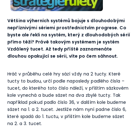
Většina výherních systémů bojuje s dlouhodobými
nepříznivými sériemi prostřednictvím progrese. Co
byste ale řekli na systém, který z dlouhodobých sérií
přímo těží? Právě takovým systémem je systém
Vzdálený tucet. Až tedy příště zaznamenáte
dlouhou opakující se sérii, víte po čem sáhnout.
Hráč v průběhu celé hry sází vždy na 2 tucty. Které
tucty to budou, určí podle naposledy padlého čísla –
tucet, do kterého toto číslo náleží, v příštím sázkovém
kole vynechá a bude sázet na dva zbylé tucty. Tak
například pokud padlo číslo 36, v dalším kole budeme
sázet na 1. a 2. tucet. Jestliže nám nyní padne číslo 6,
které spadá do 1. tuctu, v příštím kole budeme sázet
na 2. a 3. tucet.