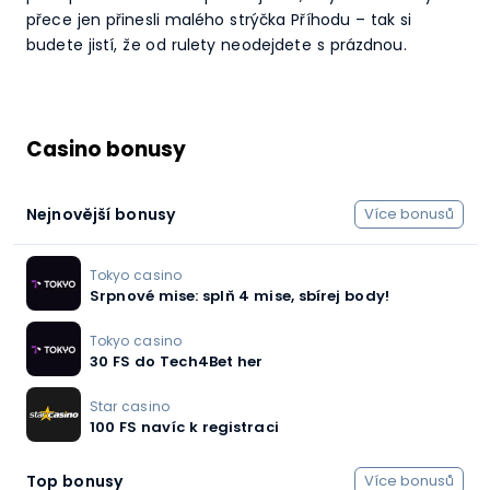
přece jen přinesli malého strýčka Příhodu – tak si
budete jistí, že od rulety neodejdete s prázdnou.
Casino bonusy
Nejnovější bonusy
Více bonusů
Tokyo casino
Srpnové mise: splň 4 mise, sbírej body!
Tokyo casino
30 FS do Tech4Bet her
Star casino
100 FS navíc k registraci
Top bonusy
Více bonusů