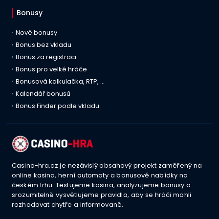
Bonusy
Nové bonusy
Bonus bez vkladu
Bonus za registraci
Bonus pro velké hráče
Bonusová kalkulačka, RTP, …
Kalendář bonusů
Bonus Finder podle vkladu
Casino-hra.cz je nezávislý obsahový projekt zaměřený na
online kasina, herní automaty a bonusové nabídky na
českém trhu. Testujeme kasina, analyzujeme bonusy a
srozumitelně vysvětlujeme pravidla, aby se hráči mohli
rozhodovat chytře a informovaně.