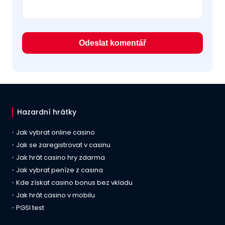
Hazardní hrátky
Jak vybrat online casino
Jak se zaregistrovat v casinu
Jak hrát casino hry zdarma
Jak vybrat peníze z casina
Kde získat casino bonus bez vkladu
Jak hrát casino v mobilu
PGSI test