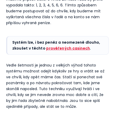
vypadala takto: 1, 2, 3, 4, 5, 6, 6. Tímto způsobem
budeme postupovat až do chvíle, kdy budeme mít
vyškrtaná všechna čísla v řadě a na konto se nám
připíšou vyhrané peníze.
Systém lze, i bez peněz a neomezeně dlouho,
zkoušet v těchto
prověřených casinech
.
Vedle šetrnosti je jednou z velkých výhod tohoto
systému možnost odejít kdykoliv ze hry a vrátit se až
ve chvíli, kdy opět máme čas. Stačí si ponechat své
poznámky a po návratu pokračovat tam, kde jsme
skončili naposled. Tuto techniku využívají hráči i ve
chvíli, kdy se jim nevede zrovna moc dobře a cítí, že
by jim řada zbytečně nabobtnala. Jsou to sice spíš
ojedinělé případy, ale stát se to může.