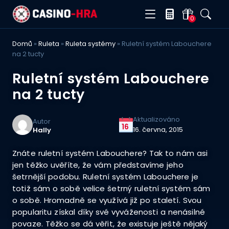
0
Domů
»
Ruleta
»
Ruleta systémy
»
Ruletní systém Labouchere
na 2 tucty
Ruletní systém Labouchere
na 2 tucty
Aktualizováno
Autor
16
16. června, 2015
Hally
Znáte ruletní systém Labouchere? Tak to nám asi
jen těžko uvěříte, že vám představíme jeho
šetrnější podobu. Ruletní systém Labouchere je
totiž sám o sobě velice šetrný ruletní systém sám
o sobě. Hromadně se využívá již po staletí. Svou
popularitu získal díky své vyváženosti a nenásilné
povaze. Těžko se dá věřit, že existuje ještě nějaký