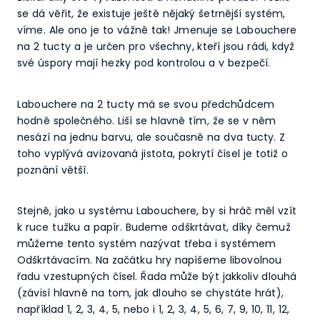
se dá věřit, že existuje ještě nějaký šetrnější systém,
víme. Ale ono je to vážně tak! Jmenuje se Labouchere
na 2 tucty a je určen pro všechny, kteří jsou rádi, když
své úspory mají hezky pod kontrolou a v bezpečí.
Labouchere na 2 tucty má se svou předchůdcem
hodně společného. Liší se hlavně tím, že se v něm
nesází na jednu barvu, ale současně na dva tucty. Z
toho vyplývá avizovaná jistota, pokrytí čísel je totiž o
poznání větší.
Stejně, jako u systému Labouchere, by si hráč měl vzít
k ruce tužku a papír. Budeme odškrtávat, díky čemuž
můžeme tento systém nazývat třeba i systémem
Odškrtávacím. Na začátku hry napíšeme libovolnou
řadu vzestupných čísel. Řada může být jakkoliv dlouhá
(závisí hlavně na tom, jak dlouho se chystáte hrát),
například 1, 2, 3, 4, 5, nebo i 1, 2, 3, 4, 5, 6, 7, 9, 10, 11, 12,