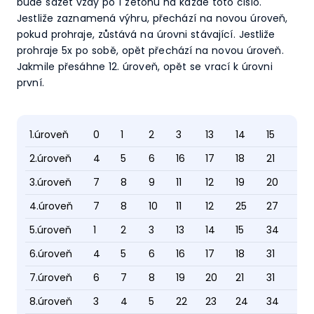
bude sázet vždy po 1 žetonu na každé toto číslo.
Jestliže zaznamená výhru, přechází na novou úroveň,
pokud prohraje, zůstává na úrovni stávající. Jestliže
prohraje 5x po sobě, opět přechází na novou úroveň.
Jakmile přesáhne 12. úroveň, opět se vrací k úrovni
první.
1.úroveň
0
1
2
3
13
14
15
24
2.úroveň
4
5
6
16
17
18
21
22
3.úroveň
7
8
9
11
12
19
20
26
4.úroveň
7
8
10
11
12
25
27
29
5.úroveň
1
2
3
13
14
15
34
35
6.úroveň
4
5
6
16
17
18
31
32
7.úroveň
6
7
8
19
20
21
31
32
8.úroveň
3
4
5
22
23
24
34
35