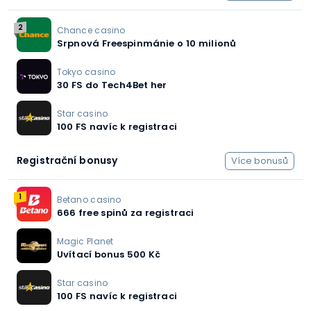
2
Chance casino
Srpnová Freespinmánie o 10 milionů
Tokyo casino
30 FS do Tech4Bet her
Star casino
100 FS navíc k registraci
Registrační bonusy
Více bonusů
1
Betano casino
666 free spinů za registraci
Magic Planet
Uvítací bonus 500 Kč
Star casino
100 FS navíc k registraci