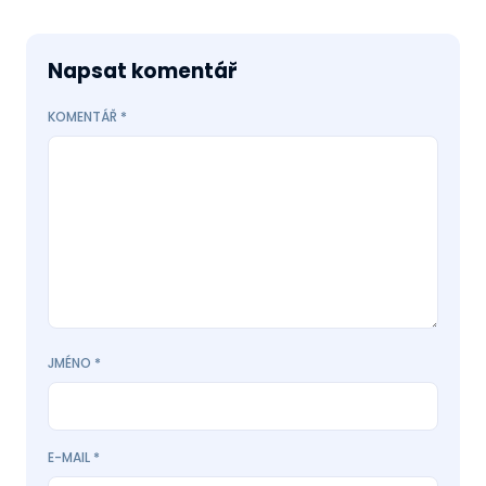
Napsat komentář
KOMENTÁŘ
*
JMÉNO
*
E-MAIL
*