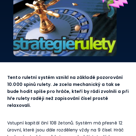
Tento ruletní systém vznikl na základě pozorování
10.000 spinů rulety. Je zcela mechanický a tak se
bude hodit spíše pro hráče, kteří by rádi zvolnili a při
hře rulety raději než zapisování čísel prostě
relaxovali.
Vstupní kapitál činí 108 žetonů. Systém má přesně 12
úrovní, které jsou dále rozděleny vždy na 9 čísel. Hráč