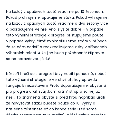
Na každý z opačných tuctů vsadíme po 10 žetonech.
Pokud prohrajeme, opakujeme sázku. Pokud vyhrajeme,
na každý z opačných tuctů vsadíme o dva žetony více
a pokračujeme ve hře. Ano, slyšíte dobře – v případě
této výherní strategie k progresi přistupujeme pouze
v případě výhry, čímž minimalizujeme ztráty v případě,
že se nám nedaří a maximalizujeme zisky v případech
výherních relací. A že jich bude požehnaně! Připravte
se na opravdovou jízdu!
Někteří hráči se s progresí brzy necítí pohodlně, neboť
tato výherní strategie je ve chvílích, kdy opravdu
funguje, k nezastavení. Proto doporučujeme, abyste si
pro progresi určili svůj „komfortní“ strop a za něj už
nešli. To znamená, abyste si před hrou například určili,
že navyšovat sázku budete pouze do 10. výhry a
následně zůstanete až do konce série u té samé
částky. I tento postup je možný, zvlášť pokud nemáte