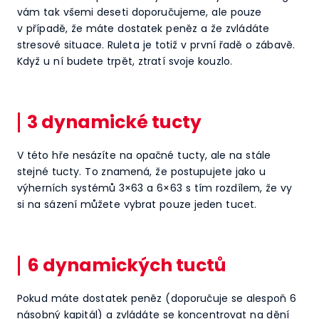
vám tak všemi deseti doporučujeme, ale pouze
v případě, že máte dostatek peněz a že zvládáte
stresové situace. Ruleta je totiž v první řadě o zábavě.
Když u ní budete trpět, ztratí svoje kouzlo.
3 dynamické tucty
V této hře nesázíte na opačné tucty, ale na stále
stejné tucty. To znamená, že postupujete jako u
výherních systémů 3×63 a 6×63 s tím rozdílem, že vy
si na sázení můžete vybrat pouze jeden tucet.
6 dynamických tuctů
Pokud máte dostatek peněz (doporučuje se alespoň 6
násobný kapitál) a zvládáte se koncentrovat na dění