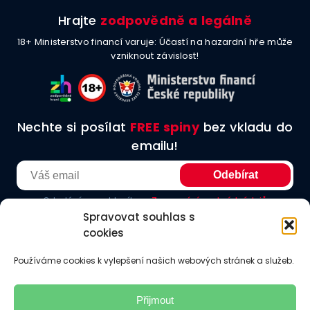
Hrajte
zodpovědně a legálně
18+ Ministerstvo financí varuje: Účastí na hazardní hře může
vzniknout závislost!
Nechte si posílat
FREE spiny
bez vkladu do
emailu!
Odesláním souhlasíte se
Zpracování osobních údajů
Spravovat souhlas s
cookies
O nás
Podmínky užití
Etické principy
Redakční zásady
Používáme cookies k vylepšení našich webových stránek a služeb.
Jak hodnotíme
Odkazy
Kontakt
Přijmout