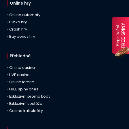
Online hry
Online automaty
Plinko hry
FREE SPINY
Registrační
Crash hry
Buy bonus hry
Přehledně
Online casina
LIVE casina
Online loterie
FREE spiny dnes
Exkluzivní promo kódy
Exkluzivní soutěže
Casino kalkulačky