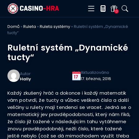
0
Domů
»
Ruleta
»
Ruleta systémy
»
Ruletní systém „Dynamické
tucty“
Ruletní systém „Dynamické
tucty“
Aktualizováno
Autor
17
17. března, 2016
Hally
Každý zkušený hráč a dokonce i každý matematik
vám potvrdí, že tucty a vůbec veškerá čísla a další
veličiny u rulety mají tendenci se vracet. Jedná se o
matematický jev pravděpodobnosti, který nám říká,
že číslo již tažené v následujícím tahu vytáhneme
znovu pravděpodobněji, nežli číslo, které tažené
ještě nebylo (což se dá mimochodem využít třeba