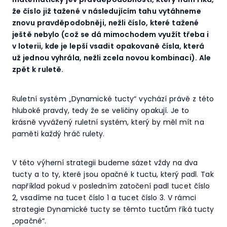
že číslo již tažené v následujícím tahu vytáhneme
znovu pravděpodobněji, nežli číslo, které tažené
ještě nebylo (což se dá mimochodem využít třeba i
v loterii, kde je lepší vsadit opakovaně čísla, která
už jednou vyhrála, nežli zcela novou kombinaci). Ale
zpět k ruletě.
Ruletní systém „Dynamické tucty“ vychází právě z této
hluboké pravdy, tedy že se veličiny opakují. Je to
krásně vyvážený ruletní systém, který by měl mít na
paměti každý hráč rulety.
V této výherní strategii budeme sázet vždy na dva
tucty a to ty, které jsou opačné k tuctu, který padl. Tak
například pokud v posledním zatočení padl tucet číslo
2, vsadíme na tucet číslo 1 a tucet číslo 3. V rámci
strategie Dynamické tucty se těmto tuctům říká tucty
„opačné“.