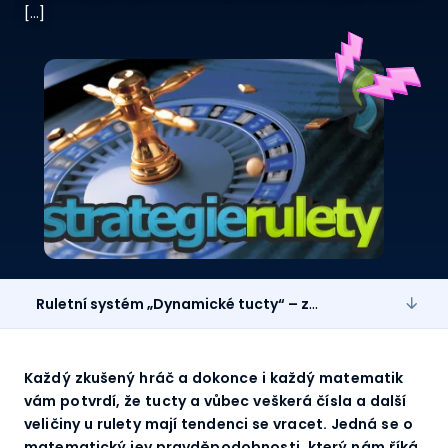
[…]
Ruletní systém „Dynamické tucty“ – závěrečné shrnutí
Každý zkušený hráč a dokonce i každý matematik
vám potvrdí, že tucty a vůbec veškerá čísla a další
veličiny u rulety mají tendenci se vracet. Jedná se o
matematický jev pravděpodobnosti, který nám říká,