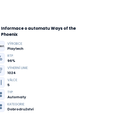
Informace o automatu Ways of the
Phoenix
VÝROBCE:
Playtech
RTP:
96%
VÝHERNÍ LINIE:
1024
VÁLCE:
5
TYP:
Automaty
KATEGORIE:
Dobrodružství