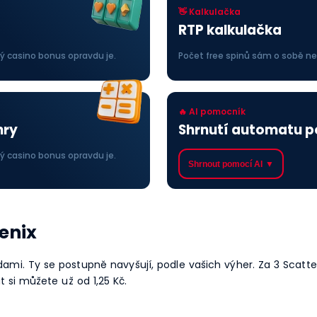
👋 Kalkulačka
RTP kalkulačka
ý casino bonus opravdu je.
Počet free spinů sám o sobě ne
🔥 AI pomocník
hry
Shrnutí automatu p
ý casino bonus opravdu je.
Shrnout pomocí AI
▼
enix
ami. Ty se postupně navyšují, podle vašich výher. Za 3 Scatter
 si můžete už od 1,25 Kč.