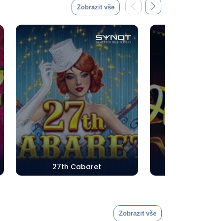
Zobrazit vše
27th Cabaret
Harlequin
Zobrazit vše