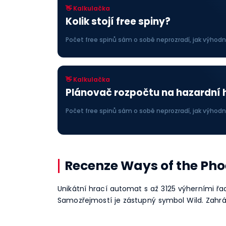
👋 Kalkulačka
Kolik stojí free spiny?
Počet free spinů sám o sobě neprozradí, jak výhodn
👋 Kalkulačka
Plánovač rozpočtu na hazardní 
Počet free spinů sám o sobě neprozradí, jak výhodn
Recenze Ways of the Pho
Unikátní hrací automat s až 3125 výherními řad
Samozřejmostí je zástupný symbol Wild. Zahrát