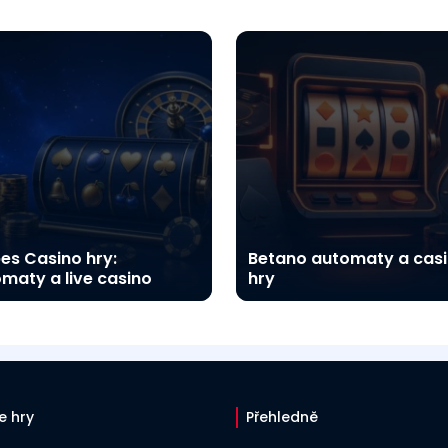
es Casino hry:
Betano automaty a cas
maty a live casino
hry
e hry
Přehledně