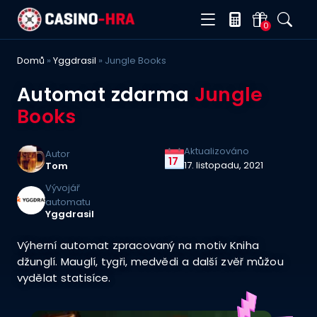
0
Domů
»
Yggdrasil
»
Jungle Books
Automat zdarma
Jungle
Books
Aktualizováno
Autor
17
17. listopadu, 2021
Tom
Vývojář
automatu
Yggdrasil
Výherní automat zpracovaný na motiv Kniha
džunglí. Mauglí, tygři, medvědi a další zvěř můžou
vydělat statisíce.