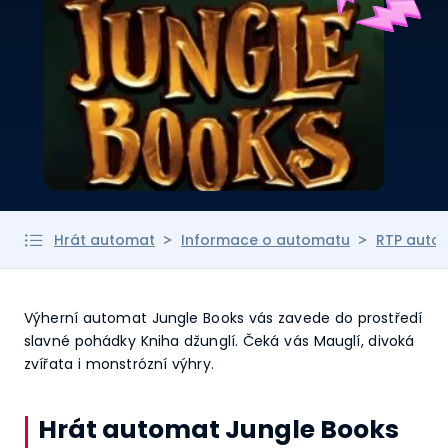
Hrát automat
Informace o automatu
RTP auto
Výherní automat Jungle Books vás zavede do prostředí
slavné pohádky Kniha džunglí. Čeká vás Mauglí, divoká
zvířata i monstrózní výhry.
Hrát automat Jungle Books