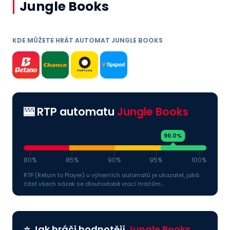
Jungle Books
KDE MŮŽETE HRÁT AUTOMAT JUNGLE BOOKS
🎰 RTP automatu
Jungle Books
96.0%
80%
85%
90%
95%
100%
RTP (Return to Player) u výherních automatů je ukazatel, jaká
část všech sázek se dlouhodobě vrací hráčům…
⭐ Jak hráči hodnotějí
Jungle Books