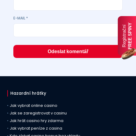
E-MAIL
*
FREE SPINY
Registrační
Hazardní hrátky
Jak vybrat online casino
Jak se zaregistrovat v casinu
Jak hrát casino hry zdarma
Jak vybrat peníze z casina
Kde získat casino bonus bez vkladu