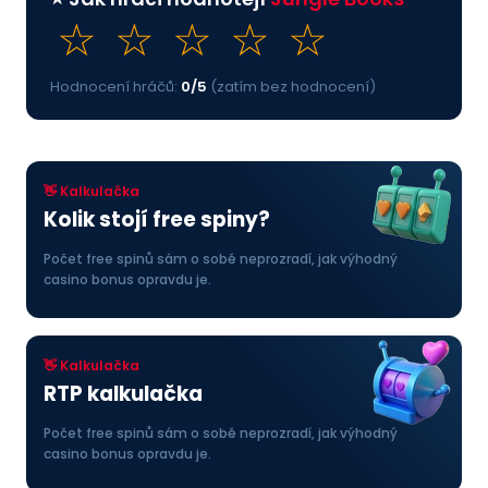
☆
☆
☆
☆
☆
Hodnocení hráčů:
0/5
(zatím bez hodnocení)
👋 Kalkulačka
Kolik stojí free spiny?
Počet free spinů sám o sobě neprozradí, jak výhodný
casino bonus opravdu je.
👋 Kalkulačka
RTP kalkulačka
Počet free spinů sám o sobě neprozradí, jak výhodný
casino bonus opravdu je.