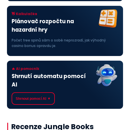
👋 Kalkulačka
Plánovač rozpočtu na
hazardní hry
Počet free spinů sám o sobě neprozradí, jak výhodný
casino bonus opravdu je.
🔥 AI pomocník
Shrnutí automatu pomocí
AI
Shrnout pomocí AI
▼
Recenze Jungle Books