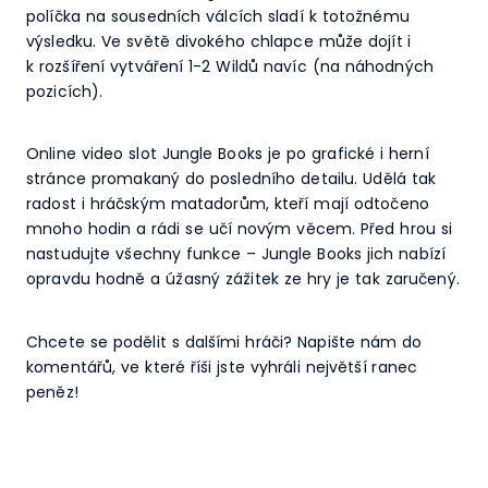
políčka na sousedních válcích sladí k totožnému
výsledku. Ve světě divokého chlapce může dojít i
k rozšíření vytváření 1-2 Wildů navíc (na náhodných
pozicích).
Online video slot Jungle Books je po grafické i herní
stránce promakaný do posledního detailu. Udělá tak
radost i hráčským matadorům, kteří mají odtočeno
mnoho hodin a rádi se učí novým věcem. Před hrou si
nastudujte všechny funkce – Jungle Books jich nabízí
opravdu hodně a úžasný zážitek ze hry je tak zaručený.
Chcete se podělit s dalšími hráči? Napište nám do
komentářů, ve které říši jste vyhráli největší ranec
peněz!