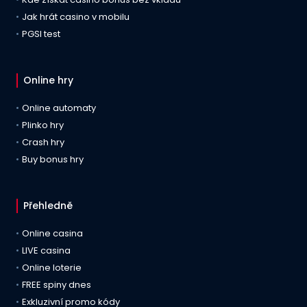
Jak hrát casino v mobilu
PGSI test
Online hry
Online automaty
Plinko hry
Crash hry
Buy bonus hry
Přehledně
Online casina
LIVE casina
Online loterie
FREE spiny dnes
Exkluzivní promo kódy