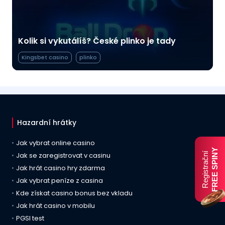
Kolik si vykutálíš? České plinko je tady
Kingsbet casino
plinko
Hazardní hrátky
Jak vybrat online casino
FREE SPINY
Registrační
Jak se zaregistrovat v casinu
Jak hrát casino hry zdarma
Jak vybrat peníze z casina
Kde získat casino bonus bez vkladu
Jak hrát casino v mobilu
PGSI test