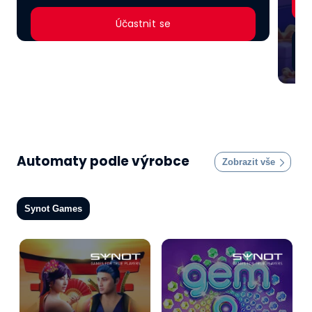
Účastnit se
Automaty podle výrobce
Zobrazit vše
Synot Games