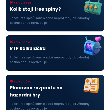
👋 Kalkulačka
Kolik stojí free spiny?
Počet free spinů sám o sobě neprozradí, jak výhodný
casino bonus opravdu je.
👋 Kalkulačka
RTP kalkulačka
Počet free spinů sám o sobě neprozradí, jak výhodný
casino bonus opravdu je.
👋 Kalkulačka
Plánovač rozpočtu na
hazardní hry
Počet free spinů sám o sobě neprozradí, jak výhodný
casino bonus opravdu je.