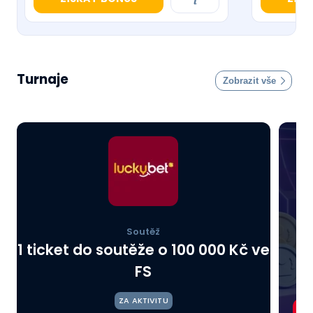
Turnaje
Zobrazit vše
Soutěž
1 ticket do soutěže o 100 000 Kč ve
FS
ZA AKTIVITU