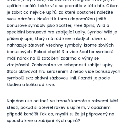
upířích seriálů, takže vše se promítlo v této hře. Cílem
je zabít co nejvíce upírů, za které dostaneš náležitě
svou odměnu. Navíc ti k tomu dopomůžou ještě
bonusové symboly jako Scatter, Free Spins, Wild a
speciální bonusová hra zabíjející upíry. Symbol Wild je
příšerný upír, který má rád krev mladých dívek a
nahrazuje zároveň všechny symboly, kromě zbylých
bonusových. Pokud chytíš 3 a více Scatter symbolů
máš nárok na 10 zatočení zdarma a výhry se
ztrojnásobí. Zdokonal se ve schopnosti zabíjet upíry.
Stačí aktivovat hru seřazením 3 nebo více bonusových
symbolů skrz aktivní sázkovou linii. Poznáš je podle
kladiva a kolíku od krve.
Najednou se ocitneš ve tmavé komoře s rakvemi. Máš
štěstí, pokud si otevřel rakev s upírem, v opačném
případě končíš! Tak co, myslíš si, že jsi připravený na
spoustu krve a zabíjení zlých upírů?