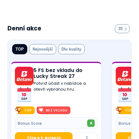
Denní akce
35
TOP
Nejnovější
Dle kvality
5 FS bez vkladu do
1
Lucky Streak 27
T
Potvrď účast v nabídce a
Vyzvedni si volné točky v
otevři vybranou hru.
Ha
10
10
SRP
SRP
TOP
BEZ VKLADU
TOP
A
Bonus Score
Bonus Sco
ZÍSKAT BONUS
ZÍSK