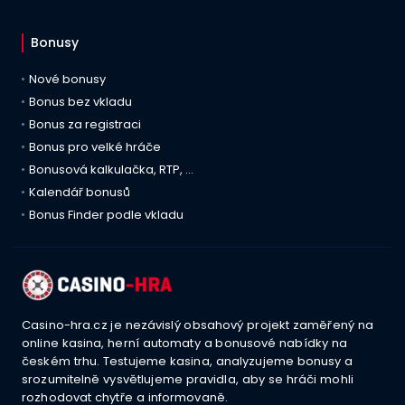
Bonusy
Nové bonusy
Bonus bez vkladu
Bonus za registraci
Bonus pro velké hráče
Bonusová kalkulačka, RTP, …
Kalendář bonusů
Bonus Finder podle vkladu
Casino-hra.cz je nezávislý obsahový projekt zaměřený na
online kasina, herní automaty a bonusové nabídky na
českém trhu. Testujeme kasina, analyzujeme bonusy a
srozumitelně vysvětlujeme pravidla, aby se hráči mohli
rozhodovat chytře a informovaně.