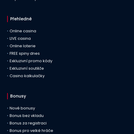
Přehledně
Online casina
LIVE casina
Online loterie
FREE spiny dnes
Exkluzivní promo kódy
Exkluzivní soutěže
Casino kalkulačky
Bonusy
Nové bonusy
Bonus bez vkladu
Bonus za registraci
Bonus pro velké hráče