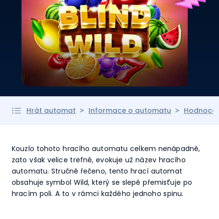
Hrát automat
Informace o automatu
Hodnocen
Kouzlo tohoto hracího automatu celkem nenápadně,
zato však velice trefně, evokuje už název hracího
automatu. Stručně řečeno, tento hrací automat
obsahuje symbol Wild, který se slepě přemisťuje po
hracím poli. A to v rámci každého jednoho spinu.