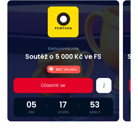
Exkluzivně zde
Soutěž o 5 000 Kč ve FS
Sou
BEZ VKLADU
Účastnit se
05
17
53
:
:
DNÍ
HODIN
MINUT