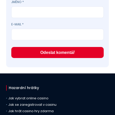
JMÉNO
*
E-MAIL
*
Hazardní hrátky
Jak vybrat online casino
Jak se zaregistrovat v casinu
Jak hrát casino hry zdarma