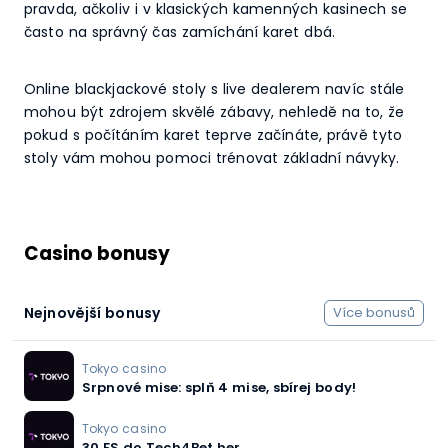
pravda, ačkoliv i v klasických kamenných kasinech se
často na správný čas zamíchání karet dbá.
Online blackjackové stoly s live dealerem navíc stále
mohou být zdrojem skvělé zábavy, nehledě na to, že
pokud s počítáním karet teprve začínáte, právě tyto
stoly vám mohou pomoci trénovat základní návyky.
Casino bonusy
Nejnovější bonusy
Více bonusů
Tokyo casino
Srpnové mise: splň 4 mise, sbírej body!
Tokyo casino
30 FS do Tech4Bet her