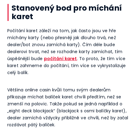
Stanovený bod pro míchání
karet
Počítání karet záleží na tom, jak často jsou ve hře
míchány karty (nebo přesněji jak dlouho trvá, než
dealer/bot znovu zamíchá karty). Čím déle bude
dealerovi trvat, než se rozhodne karty zamíchat, tím
úspěšnější bude
počítání karet
. To proto, že tím více
karet zahrneme do počítání, tím více se vykrystalizuje
celý balík.
Většina online casin kvůli tomu svým dealerům
přikazuje míchat balíček karet chvíli předtím, než se
zmenší na polovic. Takže pokud se jedná například o
„eight deck blackjack“ (blackjack s osmi balíčky karet),
dealer zamíchá vždycky přibližně ve chvíli, než by začal
rozdávat pátý balíček.