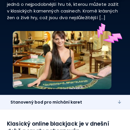
jedná o nejpodobnější hru té, kterou můžete zažít
v klasických kamenných casinech. Kromě krásných
žen a živé hry, což jsou dva nejdůležitější […]
Stanovený bod pro míchání karet
Klasický online blackjack je v dnešní