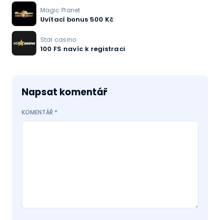
Magic Planet
Uvítací bonus 500 Kč
Star casino
100 FS navíc k registraci
Napsat komentář
KOMENTÁŘ
*