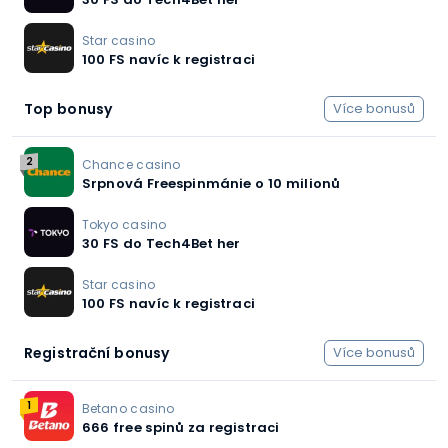
Star casino
100 FS navíc k registraci
Top bonusy
Více bonusů
2
Chance casino
Srpnová Freespinmánie o 10 milionů
Tokyo casino
30 FS do Tech4Bet her
Star casino
100 FS navíc k registraci
Registrační bonusy
Více bonusů
1
Betano casino
666 free spinů za registraci