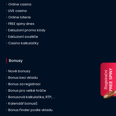
Online casina
LIVE casina
Online loterie
FREE spiny dnes
Exkluzivní promo kódy
Exkluzivní soutěže
Casino kalkulačky
Bonusy
FREE SPINY
Nové bonusy
Registrační
Bonus bez vkladu
Bonus za registraci
Bonus pro velké hráče
Bonusová kalkulačka, RTP, …
Kalendář bonusů
Bonus Finder podle vkladu