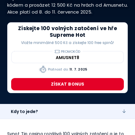
kódem a prosázet 12 500 Kč na hrách od Amusnetu.
Akce platí od 8. do 11. července 2025.
Získejte 100 volných zatočení ve hře
Supreme Hot
Vložte minimálně 500 Kč a získejte 100 free spinů!
PROMOKÓD
AMUSNET8
Platnost do:
11. 7. 2025
ZÍSKAT BONUS
Kdy to jede?
Synot Tip casino rozdává 100 volných zatočení a je to