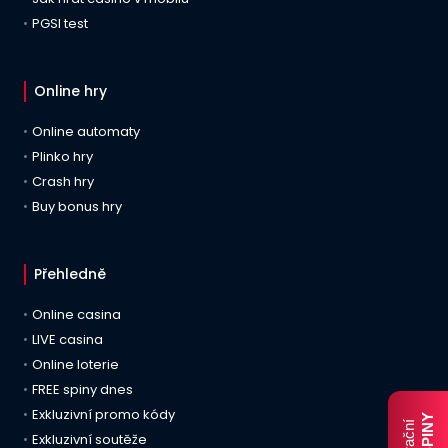
PGSI test
Online hry
Online automaty
Plinko hry
Crash hry
Buy bonus hry
Přehledně
Online casina
LIVE casina
Online loterie
FREE spiny dnes
Exkluzivní promo kódy
Exkluzivní soutěže