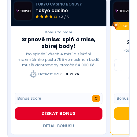
TOKYO CASINO BONUSY
Tokyo casino
4.3 / 5
TOP
Bonus za hraní
Srpnové mise: splň 4 mise,
30 
sbírej body!
Použij 
Pro splnění všech 4 misí a získání
maximálního počtu 755 věrnostních bodů
musíš dohromady protočit 64 000 Kč.
Platnost do:
31. 8. 2026
C
Bonus Score
Bonus Sco
ZÍSKAT BONUS
Z
DETAIL BONUSU