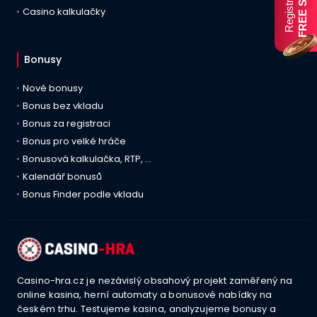
FREE SPINY
Registrační
Casino kalkulačky
Bonusy
Nové bonusy
Bonus bez vkladu
Bonus za registraci
Bonus pro velké hráče
Bonusová kalkulačka, RTP, …
Kalendář bonusů
Bonus Finder podle vkladu
Casino-hra.cz je nezávislý obsahový projekt zaměřený na
online kasina, herní automaty a bonusové nabídky na
českém trhu. Testujeme kasina, analyzujeme bonusy a