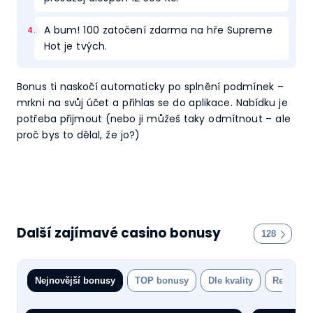
A bum! 100 zatočení zdarma na hře Supreme
Hot je tvých.
Bonus ti naskočí automaticky po splnění podmínek –
mrkni na svůj účet a přihlas se do aplikace. Nabídku je
potřeba přijmout (nebo ji můžeš taky odmítnout – ale
proč bys to dělal, že jo?)
Další zajímavé casino bonusy
128
Nejnovější bonusy
TOP bonusy
Dle kvality
Registra