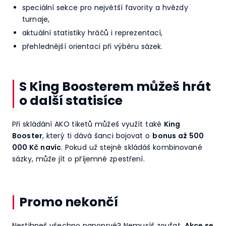
speciální sekce pro největší favority a hvězdy
turnaje,
aktuální statistiky hráčů i reprezentací,
přehlednější orientaci při výběru sázek.
S King Boosterem můžeš hrát
o další statisíce
Při skládání AKO tiketů můžeš využít také
King
Booster
, který ti dává šanci bojovat o
bonus až 500
000 Kč navíc
. Pokud už stejně skládáš kombinované
sázky, může jít o příjemné zpestření.
Promo nekončí
Nestihneš všechno napoprvé? Nemusíš zoufat.
Akce se