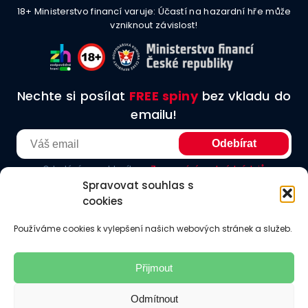
18+ Ministerstvo financí varuje: Účastí na hazardní hře může
vzniknout závislost!
Nechte si posílat
FREE spiny
bez vkladu do
emailu!
Odesláním souhlasíte se
Zpracování osobních údajů
Spravovat souhlas s
cookies
O nás
Podmínky užití
Etické principy
Redakční zásady
Používáme cookies k vylepšení našich webových stránek a služeb.
Jak hodnotíme
Odkazy
Kontakt
Přijmout
Odmítnout
Provozování hazardních her v České republice upravuje zákon
č.