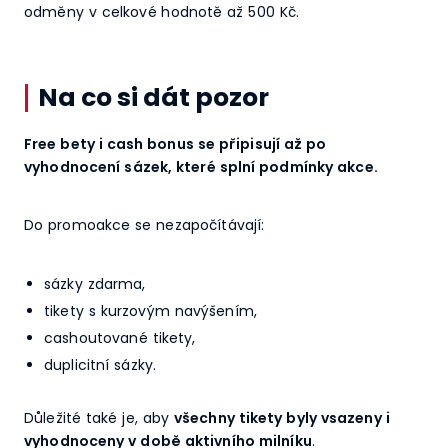
odměny v celkové hodnotě až 500 Kč.
Na co si dát pozor
Free bety i cash bonus se připisují až po
vyhodnocení sázek, které splní podmínky akce.
Do promoakce se nezapočítávají:
sázky zdarma,
tikety s kurzovým navýšením,
cashoutované tikety,
duplicitní sázky.
Důležité také je, aby
všechny tikety byly vsazeny i
vyhodnoceny v době aktivního milníku
.