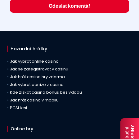
Hazardní hrátky
Jak vybrat online casino
Jak se zaregistrovat v casinu
Jak hrát casino hry zdarma
Jak vybrat peníze z casina
Kde získat casino bonus bez vkladu
Jak hrát casino v mobilu
PGSI test
FREE SPINY
Online hry
Registrační