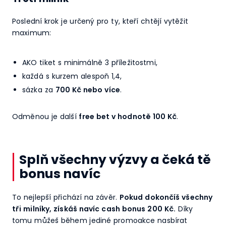
Poslední krok je určený pro ty, kteří chtějí vytěžit
maximum:
AKO tiket s minimálně 3 příležitostmi,
každá s kurzem alespoň 1,4,
sázka za
700 Kč nebo více
.
Odměnou je další
free bet v hodnotě 100 Kč
.
Splň všechny výzvy a čeká tě
bonus navíc
To nejlepší přichází na závěr.
Pokud dokončíš všechny
tři milníky, získáš navíc cash bonus 200 Kč.
Díky
tomu můžeš během jediné promoakce nasbírat