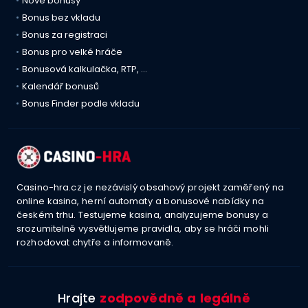
Nové bonusy
Bonus bez vkladu
Bonus za registraci
Bonus pro velké hráče
Bonusová kalkulačka, RTP, …
Kalendář bonusů
Bonus Finder podle vkladu
Casino-hra.cz je nezávislý obsahový projekt zaměřený na
online kasina, herní automaty a bonusové nabídky na
českém trhu. Testujeme kasina, analyzujeme bonusy a
srozumitelně vysvětlujeme pravidla, aby se hráči mohli
rozhodovat chytře a informovaně.
Hrajte
zodpovědně a legálně