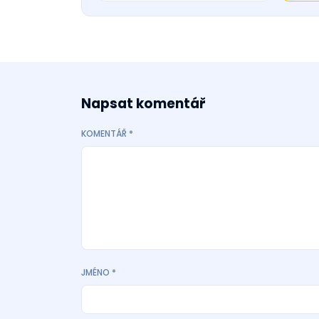
Napsat komentář
KOMENTÁŘ
*
JMÉNO
*