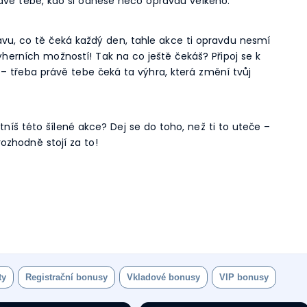
právě tebe, kdo si odnese něco opravdu velkého.
ábavu, co tě čeká každý den, tahle akce ti opravdu nesmí
ýherních možností! Tak na co ještě čekáš? Připoj se k
í – třeba právě tebe čeká ta výhra, která změní tvůj
stníš této šílené akce? Dej se do toho, než ti to uteče –
ozhodně stojí za to!
ty
Registrační bonusy
Vkladové bonusy
VIP bonusy