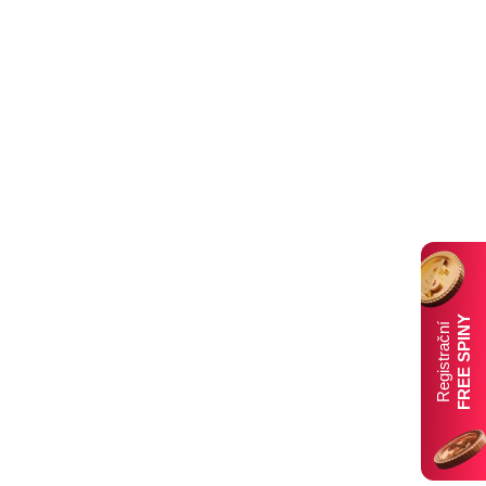
FREE SPINY
Registrační