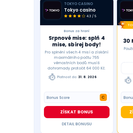
TOKYO CASINO
BONUSY
Tokyo casino
4.3 / 5
TO
Bonus za hraní
Srpnové mise: splň 4
30 
mise, sbírej body!
Použi
Pro splnění všech 4 misí a získání
maximálního počtu 755
věrnostních bodů musíš
dohromady protočit 64 000 Kč.
Platnost do:
31. 8. 2026
C
Bonus Score
Bonu
ZÍSKAT BONUS
Z
DETAIL BONUSU