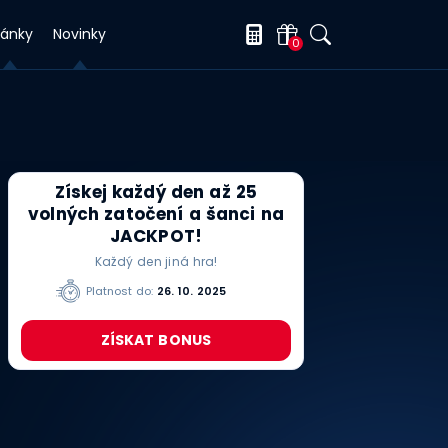
lánky
Novinky
0
Získej každý den až 25
volných zatočení a šanci na
JACKPOT!
Každý den jiná hra!
Platnost do:
26. 10. 2025
ZÍSKAT BONUS