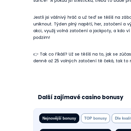
šance!“ A pokud jsi štěstíčka, třeba to bude 
Jestli jsi vášnivý hráč a už teď se těšíš na z
uniknout. Týden plný napětí, her, zatočení a v
akci, využij volná zatočení a jackpoty, a kdo v
podzim!
👉 Tak co říkáš? Už se těšíš na to, jak se zúča
denně až 25 volných zatočení tě čeká, tak to r
Další zajímavé casino bonusy
Nejnovější bonusy
TOP bonusy
Dle kvali