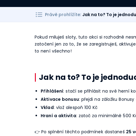
Právě prohlížíte:
Jak na to? To je jednod
Pokud miluješ sloty, tuto akci si rozhodně ne
zatočení jen za to, že se zaregistruješ, aktivuj
to není všechno!
Jak na to? To je jednodu
Přihlášení
: stačí se přihlásit na své herní
Aktivace bonusu
: přejdi na záložku Bonusy 
Vklad
: vlož alespoň 100 Kč
Hraní a aktivita
: zatoč za minimálně 500 
👉 Po splnění těchto podmínek dostaneš
25 v