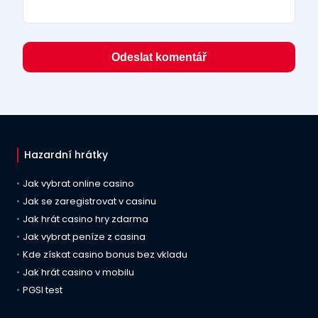
Hazardní hrátky
Jak vybrat online casino
Jak se zaregistrovat v casinu
Jak hrát casino hry zdarma
Jak vybrat peníze z casina
Kde získat casino bonus bez vkladu
Jak hrát casino v mobilu
PGSI test