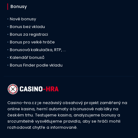
Bonusy
Nové bonusy
Bonus bez vkladu
Bonus za registraci
Bonus pro velké hráče
Bonusová kalkulačka, RTP, …
Kalendář bonusů
Bonus Finder podle vkladu
Casino-hra.cz je nezávislý obsahový projekt zaměřený na
online kasina, herní automaty a bonusové nabídky na
českém trhu. Testujeme kasina, analyzujeme bonusy a
srozumitelně vysvětlujeme pravidla, aby se hráči mohli
rozhodovat chytře a informovaně.