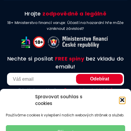
Hrajte
zodpovědně a legálně
18+ Ministerstvo financí varuje: Účastí na hazardní hře může
vzniknout závislost!
Nechte si posílat
FREE spiny
bez vkladu do
emailu!
Odesláním souhlasíte se
Zpracování osobních údajů
Spravovat souhlas s
cookies
O nás
Podmínky užití
Etické principy
Redakční zásady
Používáme cookies k vylepšení našich webových stránek a služeb.
Jak hodnotíme
Odkazy
Kontakt