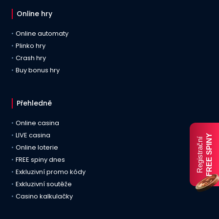
Online hry
Online automaty
Plinko hry
Crash hry
Buy bonus hry
Přehledně
Online casina
LIVE casina
FREE SPINY
Registrační
Online loterie
FREE spiny dnes
Exkluzivní promo kódy
Exkluzivní soutěže
Casino kalkulačky