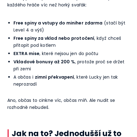
každého hráče víc než horký svařák:
Free spiny a vstupy do miniher zdarma
(stačí být
Level 4 a výš)
Free spiny za vklad nebo protočení
, když chceš
přitopit pod kotlem
EXTRA mise
, které nejsou jen do počtu
Vkladové bonusy až 200 %
, protože proč se držet
při zemi
A občas i
zimní překvapení
, které Lucky jen tak
neprozradí
Ano, občas to cinkne víc, občas míň. Ale nudit se
rozhodně nebudeš.
Jak na to? Jednodušší už to