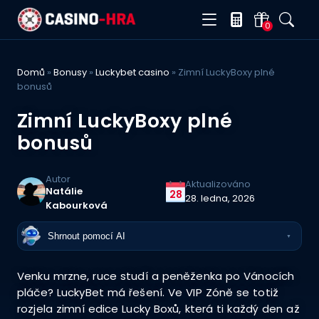
0
Domů
»
Bonusy
»
Luckybet casino
»
Zimní LuckyBoxy plné
bonusů
Zimní LuckyBoxy plné
bonusů
Autor
Aktualizováno
Natálie
28
28. ledna, 2026
Kabourková
Shrnout pomocí AI
▼
Venku mrzne, ruce studí a peněženka po Vánocích
pláče? LuckyBet má řešení. Ve VIP Zóně se totiž
rozjela zimní edice Lucky Boxů, která ti každý den až