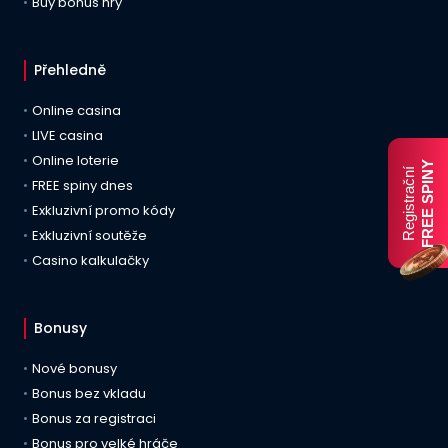
Buy bonus hry
Přehledně
Online casina
LIVE casina
Online loterie
FREE SPINY
Registrační
FREE spiny dnes
Exkluzivní promo kódy
Exkluzivní soutěže
Casino kalkulačky
Bonusy
Nové bonusy
Bonus bez vkladu
Bonus za registraci
Bonus pro velké hráče