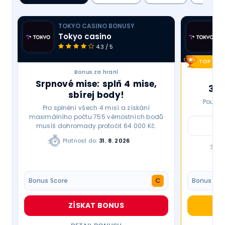
TOKYO CASINO BONUSY
Tokyo casino
4.3 / 5
TOP
Bonus za hraní
Srpnové mise: splň 4 mise,
30 
sbírej body!
Použij 
Pro splnění všech 4 misí a získání
maximálního počtu 755 věrnostních bodů
musíš dohromady protočit 64 000 Kč.
Platnost do:
31. 8. 2026
C
Bonus Score
Bonus Sco
ZÍSKAT BONUS
Z