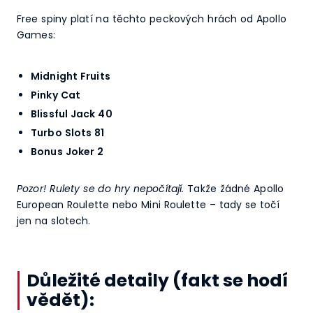
Free spiny platí na těchto peckových hrách od Apollo
Games:
Midnight Fruits
Pinky Cat
Blissful Jack 40
Turbo Slots 81
Bonus Joker 2
Pozor! Rulety se do hry nepočítají.
Takže žádné Apollo
European Roulette nebo Mini Roulette – tady se točí
jen na slotech.
Důležité detaily (fakt se hodí
vědět):