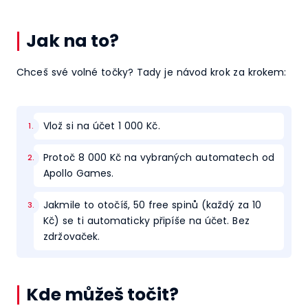
Jak na to?
Chceš své volné točky? Tady je návod krok za krokem:
Vlož si na účet 1 000 Kč.
Protoč 8 000 Kč na vybraných automatech od
Apollo Games.
Jakmile to otočíš, 50 free spinů (každý za 10
Kč) se ti automaticky připíše na účet. Bez
zdržovaček.
Kde můžeš točit?