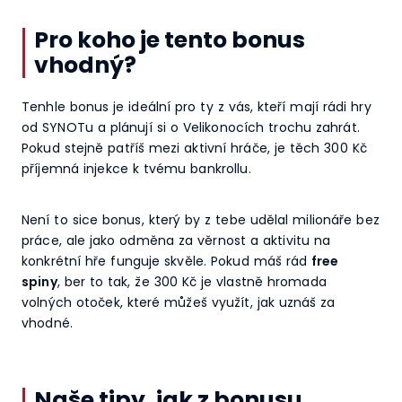
Pro koho je tento bonus
vhodný?
Tenhle bonus je ideální pro ty z vás, kteří mají rádi hry
od SYNOTu a plánují si o Velikonocích trochu zahrát.
Pokud stejně patříš mezi aktivní hráče, je těch 300 Kč
příjemná injekce k tvému bankrollu.
Není to sice bonus, který by z tebe udělal milionáře bez
práce, ale jako odměna za věrnost a aktivitu na
konkrétní hře funguje skvěle. Pokud máš rád
free
spiny
, ber to tak, že 300 Kč je vlastně hromada
volných otoček, které můžeš využít, jak uznáš za
vhodné.
Naše tipy, jak z bonusu