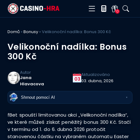
0
Domů
»
Bonusy
»
Velikonoční nadílka: Bonus 300 Kč
Velikonoční nadílka: Bonus
300 Kč
Autor
Aktualizováno
Jana
03
03. dubna, 2026
Hlavacova
Shrnout pomocí AI
▼
fBet spouští limitovanou akci „Velikonoční nadílka“,
ve které můžeš získat peněžitý bonus 300 Kč. Stačí
v termínu od 1. do 6. dubna 2026 protočit
stanovenou částku na vybraném automatu Easter