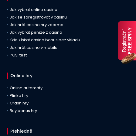
Jak vybrat online casino
Jak se zaregistrovat v casinu
Jak hrát casino hry zdarma
FREE SPINY
Registrační
Jak vybrat peníze z casina
Kde získat casino bonus bez vkladu
Jak hrát casino v mobilu
PGSI test
Online hry
Online automaty
Plinko hry
Crash hry
Buy bonus hry
Přehledně