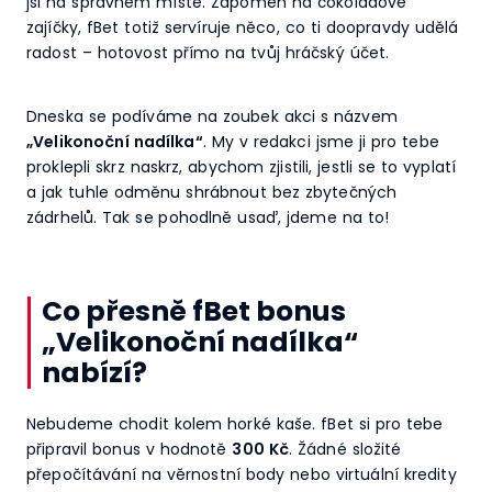
jsi na správném místě. Zapomeň na čokoládové
zajíčky, fBet totiž servíruje něco, co ti doopravdy udělá
radost – hotovost přímo na tvůj hráčský účet.
Dneska se podíváme na zoubek akci s názvem
„Velikonoční nadílka“
. My v redakci jsme ji pro tebe
proklepli skrz naskrz, abychom zjistili, jestli se to vyplatí
a jak tuhle odměnu shrábnout bez zbytečných
zádrhelů. Tak se pohodlně usaď, jdeme na to!
Co přesně fBet bonus
„Velikonoční nadílka“
nabízí?
Nebudeme chodit kolem horké kaše. fBet si pro tebe
připravil bonus v hodnotě
300 Kč
. Žádné složité
přepočítávání na věrnostní body nebo virtuální kredity