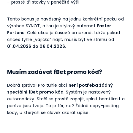
– prostě tři stovky v peněžité výši.
Tento bonus je navázaný na jednu konkrétní pecku od
výrobce SYNOT, a tou je stylový automat
Easter
Fortune
. Celá akce je časově omezená, takže pokud
chceš tyhle „vajíčka“ najít, musíš být ve střehu od
01.04.2026 do 06.04.2026
.
Musím zadávat fBet promo kód?
Dobrá zpráva! Pro tuhle akci
není potřeba žádný
speciální fBet promo kód
. Systém je nastavený
automaticky. Stačí se prostě zapojit, splnit herní limit a
peníze jsou tvoje. To je fér, ne? Žádné copy-pasting
kódy, u kterých se člověk akorát upíše.