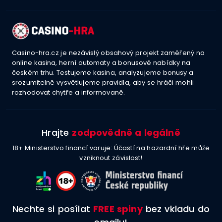
Casino-hra.cz je nezávislý obsahový projekt zaměřený na
online kasina, herní automaty a bonusové nabídky na
českém trhu. Testujeme kasina, analyzujeme bonusy a
srozumitelně vysvětlujeme pravidla, aby se hráči mohli
rozhodovat chytře a informovaně.
Hrajte
zodpovědně a legálně
18+ Ministerstvo financí varuje: Účastí na hazardní hře může
vzniknout závislost!
Nechte si posílat
FREE spiny
bez vkladu do