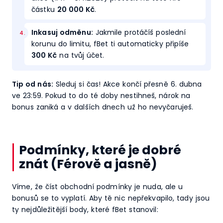
částku
20 000 Kč
.
Inkasuj odměnu:
Jakmile protáčíš poslední
korunu do limitu, fBet ti automaticky připíše
300 Kč
na tvůj účet.
Tip od nás:
Sleduj si čas! Akce končí přesně 6. dubna
ve 23:59. Pokud to do té doby nestihneš, nárok na
bonus zaniká a v dalších dnech už ho nevyčaruješ.
Podmínky, které je dobré
znát (Férově a jasně)
Víme, že číst obchodní podmínky je nuda, ale u
bonusů se to vyplatí. Aby tě nic nepřekvapilo, tady jsou
ty nejdůležitější body, které fBet stanovil: