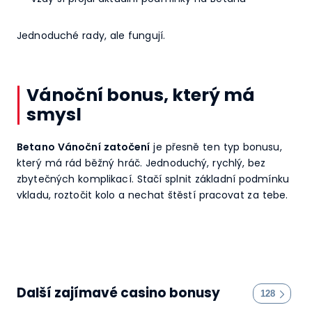
Jednoduché rady, ale fungují.
Vánoční bonus, který má
smysl
Betano Vánoční zatočení
je přesně ten typ bonusu,
který má rád běžný hráč. Jednoduchý, rychlý, bez
zbytečných komplikací. Stačí splnit základní podmínku
vkladu, roztočit kolo a nechat štěstí pracovat za tebe.
Další zajímavé casino bonusy
128