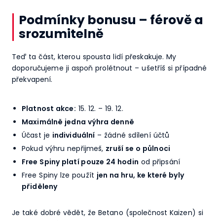
Podmínky bonusu – férově a
srozumitelně
Teď ta část, kterou spousta lidí přeskakuje. My
doporučujeme ji aspoň prolétnout – ušetříš si případné
překvapení.
Platnost akce:
15. 12. – 19. 12.
Maximálně jedna výhra denně
Účast je
individuální
– žádné sdílení účtů
Pokud výhru nepřijmeš,
zruší se o půlnoci
Free Spiny platí pouze 24 hodin
od připsání
Free Spiny lze použít
jen na hru, ke které byly
přiděleny
Je také dobré vědět, že Betano (společnost Kaizen) si