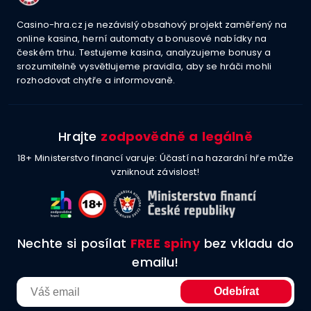
Casino-hra.cz je nezávislý obsahový projekt zaměřený na
online kasina, herní automaty a bonusové nabídky na
českém trhu. Testujeme kasina, analyzujeme bonusy a
srozumitelně vysvětlujeme pravidla, aby se hráči mohli
rozhodovat chytře a informovaně.
Hrajte
zodpovědně a legálně
18+ Ministerstvo financí varuje: Účastí na hazardní hře může
vzniknout závislost!
Nechte si posílat
FREE spiny
bez vkladu do
emailu!