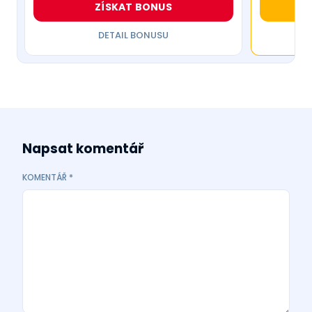
ZÍSKAT BONUS
Z
DETAIL BONUSU
Napsat komentář
KOMENTÁŘ
*