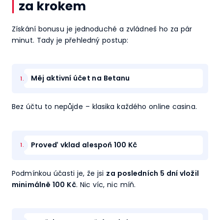
za krokem
Získání bonusu je jednoduché a zvládneš ho za pár
minut. Tady je přehledný postup:
Měj aktivní účet na Betanu
Bez účtu to nepůjde – klasika každého online casina.
Proveď vklad alespoň 100 Kč
Podmínkou účasti je, že jsi
za posledních 5 dní vložil
minimálně 100 Kč
. Nic víc, nic míň.