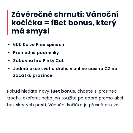
Závěrečné shrnutí: Vánoční
kočička = fBet bonus, který
má smysl
600 Kč ve Free spinech
Přehledné podmínky
Zábavná hra Pinky Cat
Jediná akce svého druhu v online casino CZ na
začátku prosince
Pokud hledáte nový
fBet bonus
, chcete si prosinec
trochu okořenit nebo jen toužíte po dobré promo akci
bez skrytých pastí, Vánoční kočička je přesně pro vás.