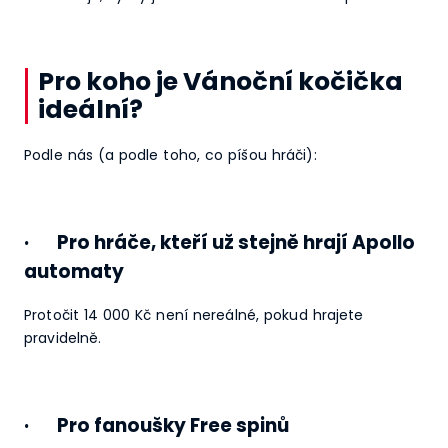
Pro koho je Vánoční kočička
ideální?
Podle nás (a podle toho, co píšou hráči):
· Pro hráče, kteří už stejně hrají Apollo
automaty
Protočit 14 000 Kč není nereálné, pokud hrajete
pravidelně.
· Pro fanoušky Free spinů