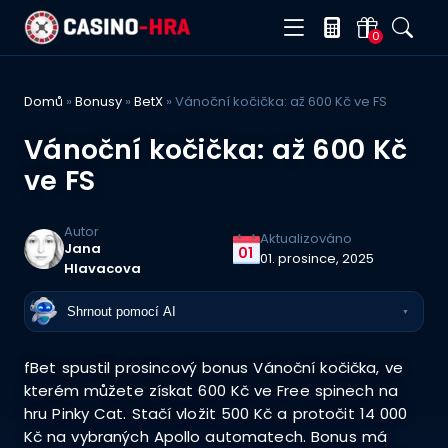
0
Domů
»
Bonusy
»
BetX
»
Vánoční kočička: až 600 Kč ve FS
Vánoční kočička: až 600 Kč
ve FS
Autor
Aktualizováno
Jana
01
01. prosince, 2025
Hlavacova
Shrnout pomocí AI
▼
fBet spustil prosincový bonus Vánoční kočička, ve
kterém můžete získat 600 Kč ve Free spinech na
hru Pinky Cat. Stačí vložit 500 Kč a protočit 14 000
Kč na vybraných Apollo automatech. Bonus má