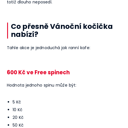
totiž dlouho neposedí.
Co přesně Vánoční kočička
nabízí?
Tahle akce je jednoduchá jak ranní kafe:
600 Kč ve Free spinech
Hodnota jednoho spinu může být:
5 Kč
10 Kč
20 Kč
50 Kč