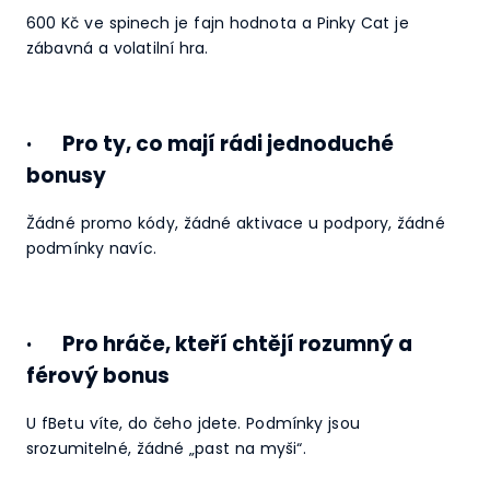
600 Kč ve spinech je fajn hodnota a Pinky Cat je
zábavná a volatilní hra.
· Pro ty, co mají rádi jednoduché
bonusy
Žádné promo kódy, žádné aktivace u podpory, žádné
podmínky navíc.
· Pro hráče, kteří chtějí rozumný a
férový bonus
U fBetu víte, do čeho jdete. Podmínky jsou
srozumitelné, žádné „past na myši“.