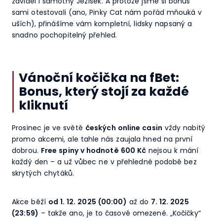
záviděl i samotný Ježíšek. A protože jsme si bonus
sami otestovali (ano, Pinky Cat nám pořád mňouká v
uších), přinášíme vám kompletní, lidsky napsaný a
snadno pochopitelný přehled.
Vánoční kočička na fBet:
Bonus, který stojí za každé
kliknutí
Prosinec je ve světě
českých online casin
vždy nabitý
promo akcemi, ale tahle nás zaujala hned na první
dobrou.
Free spiny v hodnotě 600 Kč
nejsou k mání
každý den – a už vůbec ne v přehledné podobě bez
skrytých chytáků.
Akce běží
od 1. 12. 2025 (00:00)
až do
7. 12. 2025
(23:59)
– takže ano, je to časově omezené. „Kočičky“