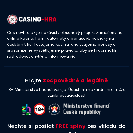
Casino-hra.cz je nezávislý obsahový projekt zaměřený na
online kasina, herní automaty a bonusové nabídky na
českém trhu. Testujeme kasina, analyzujeme bonusy a
srozumitelně vysvětlujeme pravidla, aby se hráči mohli
rozhodovat chytře a informovaně.
Hrajte
zodpovědně a legálně
18+ Ministerstvo financí varuje: Účastí na hazardní hře může
vzniknout závislost!
Nechte si posílat
FREE spiny
bez vkladu do