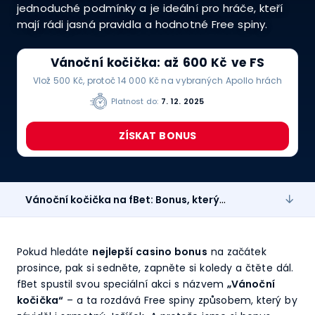
jednoduché podmínky a je ideální pro hráče, kteří
mají rádi jasná pravidla a hodnotné Free spiny.
Vánoční kočička: až 600 Kč ve FS
Vlož 500 Kč, protoč 14 000 Kč na vybraných Apollo hrách
Platnost do:
7. 12. 2025
ZÍSKAT BONUS
Vánoční kočička na fBet: Bonus, který stojí za každé kliknutí
Pokud hledáte
nejlepší casino bonus
na začátek
prosince, pak si sedněte, zapněte si koledy a čtěte dál.
fBet spustil svou speciální akci s názvem
„Vánoční
kočička“
– a ta rozdává Free spiny způsobem, který by