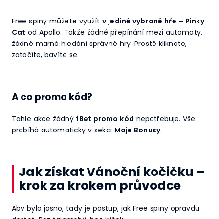
Free spiny můžete využít
v jediné vybrané hře – Pinky
Cat
od Apollo. Takže žádné přepínání mezi automaty,
žádné marné hledání správné hry. Prostě kliknete,
zatočíte, bavíte se.
A co promo kód?
Tahle akce žádný
fBet promo kód
nepotřebuje. Vše
probíhá automaticky v sekci
Moje Bonusy
.
Jak získat Vánoční kočičku –
krok za krokem průvodce
Aby bylo jasno, tady je postup, jak Free spiny opravdu