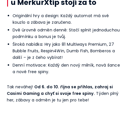
u MerkurXtip stojí za to
Originální hry a design: Každý automat má své
kouzlo a zábava je zaručena.
Dvě úrovně odměn denně: Stačí splnit jednoduchou
podmínku a bonus je tvůj.
Široká nabídka: Hry jako 81 Multiways Premium, 27
Bubble Fruits, Respin4Win, Dumb Fish, Bomberos a
další – je z čeho vybírat!
Denní motivace: Každý den nový milník, nová šance
a nové free spiny.
Tak neváhej!
Od 6. do 10. října se přihlas, zahraj si
Casimi Gaming a chyť si svoje free spiny.
Týden plný
her, zábavy a odměn je tu jen pro tebe!