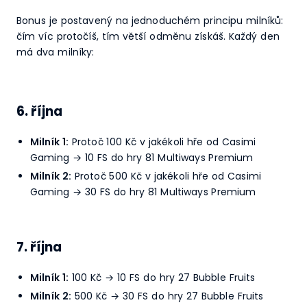
Bonus je postavený na jednoduchém principu milníků:
čím víc protočíš, tím větší odměnu získáš. Každý den
má dva milníky:
6. října
Milník 1:
Protoč 100 Kč v jakékoli hře od Casimi
Gaming → 10 FS do hry 81 Multiways Premium
Milník 2:
Protoč 500 Kč v jakékoli hře od Casimi
Gaming → 30 FS do hry 81 Multiways Premium
7. října
Milník 1:
100 Kč → 10 FS do hry 27 Bubble Fruits
Milník 2:
500 Kč → 30 FS do hry 27 Bubble Fruits