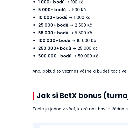
1 000+ bodů
→ 100 Kč
5 000+ bodů
→ 500 Kč
10 000+ bodů
→ 1 000 Kč
25 000+ bodů
→ 2 500 Kč
55 000+ bodů
→ 5 500 Kč
100 000+ bodů
→ 10 000 Kč
250 000+ bodů
→ 25 000 Kč
500 000+ bodů
→ 50 000 Kč
Ano, pokud to vezmeš vážně a budeš točit ve 
Jak si BetX bonus (turn
Tohle je jedna z věcí, které nás baví – žádná s