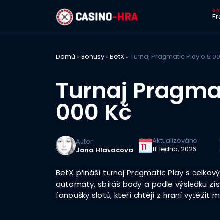
Fr
Domů
»
Bonusy
»
BetX
»
Turnaj Pragmatic Play o 5 0
Turnaj Pragmat
000 Kč
Aktualizováno
Autor
11
11. ledna, 2026
Jana Hlavacova
BetX přináší turnaj Pragmatic Play s celko
automaty, sbíráš body a podle výsledku zí
fanoušky slotů, kteří chtějí z hraní vytěžit