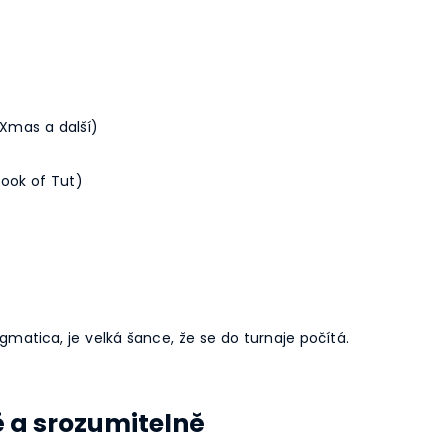
 Xmas a další)
Book of Tut)
gmatica, je velká šance, že se do turnaje počítá.
 a srozumitelně