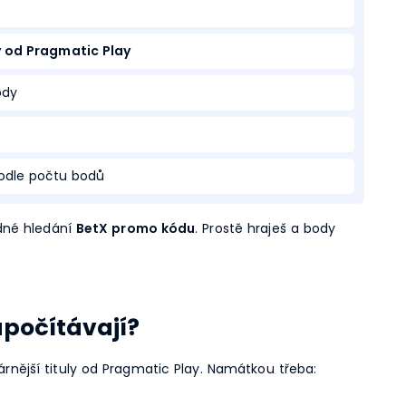
y od Pragmatic Play
ody
odle počtu bodů
ádné hledání
BetX promo kódu
. Prostě hraješ a body
apočítávají?
árnější tituly od Pragmatic Play. Namátkou třeba: