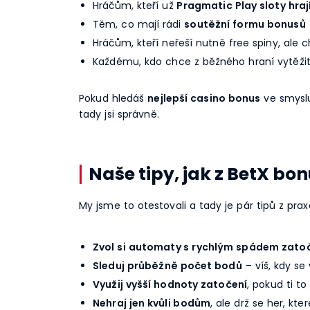
Hráčům, kteří už
Pragmatic Play sloty hraj
Těm, co mají rádi
soutěžní formu bonusů
Hráčům, kteří neřeší nutně free spiny, ale c
Každému, kdo chce z běžného hraní vytěži
Pokud hledáš
nejlepší casino bonus
ve smyslu
tady jsi správně.
Naše tipy, jak z BetX b
My jsme to otestovali a tady je pár tipů z prax
Zvol si automaty s rychlým spádem zato
Sleduj průběžně počet bodů
– víš, kdy se 
Využij vyšší hodnoty zatočení
, pokud ti to
Nehraj jen kvůli bodům
, ale drž se her, kt