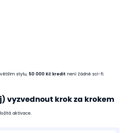
větším stylu,
50 000 Kč kredit
není žádné sci-fi.
aj) vyzvednout krok za krokem
ložitá aktivace.