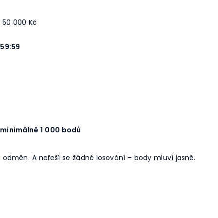
 50 000 Kč
:59:59
t
minimálně 1 000 bodů
u odměn. A neřeší se žádné losování – body mluví jasně.