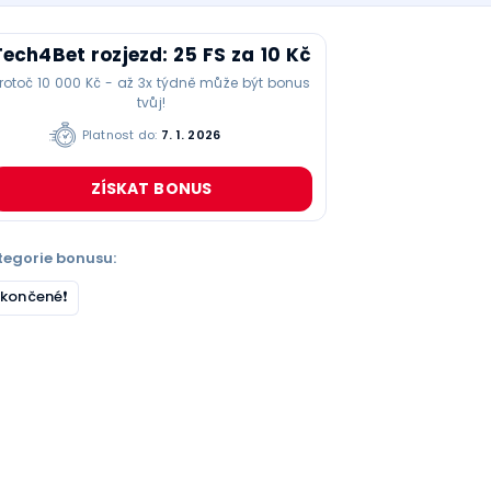
Tech4Bet rozjezd: 25 FS za 10 Kč
rotoč 10 000 Kč - až 3x týdně může být bonus
tvůj!
Platnost do:
7. 1. 2026
ZÍSKAT BONUS
tegorie bonusu:
končené❗️