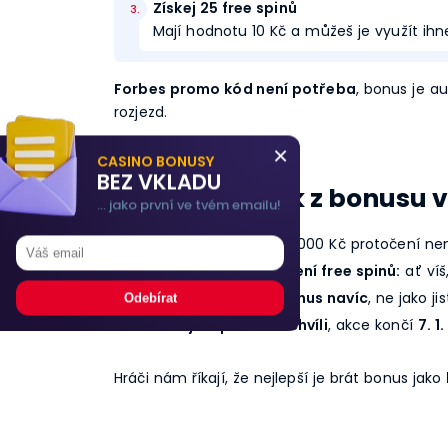
Získej 25 free spinů
Mají hodnotu 10 Kč a můžeš je využít ih
Forbes promo kód není potřeba
, bonus je 
rozjezd.
×
CASINO BONUSY
BEZ VKLADU
Naše tipy, jak z bonusu
... jako první ve tvém emailu!
Hraj systematicky:
10 000 Kč protočení nen
Sleduj průběh odemčení free spinů:
ať víš
Ber free spiny jako bonus navíc
, ne jako ji
Nečekej na poslední chvíli
, akce končí
7. 1
Hráči nám říkají, že nejlepší je brát bonus jako