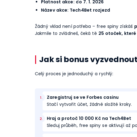
Platnost akce: do 7. 1. 2026
Název akce: Tech4Bet rozjezd
Žádný vklad není potřeba – free spiny získáš
p
Jakmile to zvládneš, čeká tě
25 otoček, které
Jak si bonus vyzvednout
Celý proces je jednoduchý a rychlý:
Zaregistruj se ve Forbes casinu
Stačí vytvořit účet, žádné složité kroky.
Hraj a protoč 10 000 Kč na Tech4Bet
Sleduj průběh, free spiny se aktivují až 