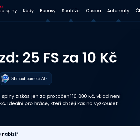
ee spiny
Kódy
Bonusy
Soutěže
Casina
Automaty
Č
d: 25 FS za 10 Kč
Shrnout pomocí AI
▼
spiny získáš jen za protočení 10 000 Kč, vklad není
. Ideální pro hráče, kteří chtějí kasino vyzkoušet
 nabízí?