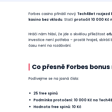
Forbes casino přináší nový
Tech4Bet rozjezd
kasino bez vkladu
. Stačí
protočit 10 000 Kč
Hráči nám hlásí, že jde o skvělou příležitost
oť
investice není potřeba – prostě hraješ, sbíráš
času není na rozdávání.
Co přesně Forbes bonus 
Podívejme se na jasná čísla:
25 free spinů
Podmínka protočení: 10 000 Kč na Tech4
Hodnota free spinů: 10 Kč