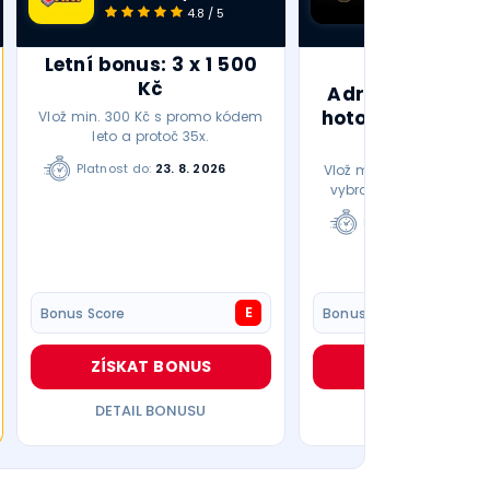
4.8 / 5
4.5
Letní bonus: 3 x 1 500
Bonus za hraní
Kč
Adrenalinový B
hotovost nebo M
Vlož min. 300 Kč s promo kódem
leto a protoč 35x.
body
Platnost do:
23. 8. 2026
Vlož min. 100 Kč a proto
vybraných hrách od W
Platnost do:
9. 8. 2
E
Bonus Score
Bonus Score
ZÍSKAT BONUS
ZÍSKAT BONU
DETAIL BONUSU
DETAIL BONUSU