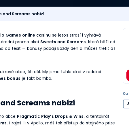
s and Screams nabízí
lo Games online casinu
se letos straší i vyhrává
inárodní promo akcí
Sweets and Screams
, která běží od
na co těšit — bonusy padají každý den a můžeš trefit až
rové akce, čti dál. My jsme tuhle akci v redakci
mes bonus
je fakt bomba.
Ka
 and Screams nabízí
U
omo akce
Pragmatic Play’s Drops & Wins
, a tentokrát
ams
. Hraješ-li v Apollo, máš tak přístup do stejného prize