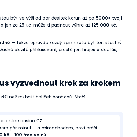
ůžou být ve výši od pár desítek korun až po
5000× tvojí
eba jen za 25 Kč, může ti padnout výhra až
125 000 Kč
.
odně
— takže opravdu každý spin může být ten šťastný.
né složité přihlašování, prostě jen hraješ a doufáš,
nus vyzvednout krok za krokem
šší než rozbalit balíček bonbónů. Stačí:
s online casino CZ.
abere pár minut – a mimochodem, noví hráči
 Kč + 100 free spinů
.