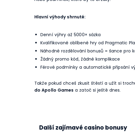
Hlavní výhody shrnuté:
Denní výhry až 5000× sázka
Kvalifikované oblíbené hry od Pragmatic Pl
Náhodné rozdělování bonusů = šance pro 
Žádný promo kód, žádné komplikace
Férové podmínky a automatické připsání v
Takže pokud chceš zkusit štěstí a užít si troc
do Apollo Games
a zatoč si ještě dnes.
Další zajímavé casino bonusy