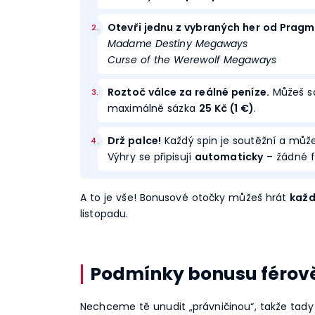
Otevři jednu z vybraných her od Pragm
Madame Destiny Megaways
Curse of the Werewolf Megaways
Roztoč válce za reálné peníze.
Můžeš sá
maximálně sázka
25 Kč (1 €)
.
Drž palce!
Každý spin je soutěžní a může
Výhry se připisují
automaticky
– žádné f
A to je vše! Bonusové otočky můžeš hrát
každ
listopadu.
Podmínky bonusu férově
Nechceme tě unudit „právničinou“, takže tad