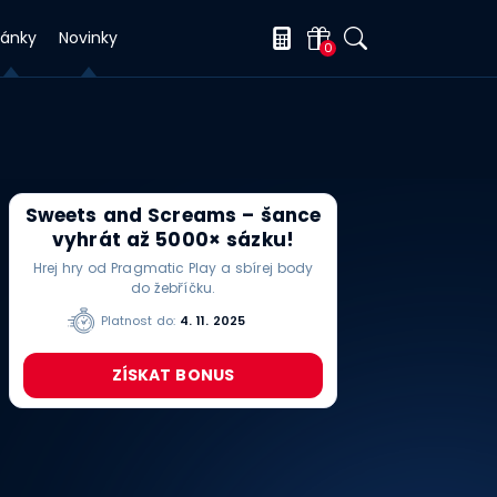
lánky
Novinky
0
Sweets and Screams – šance
vyhrát až 5000× sázku!
Hrej hry od Pragmatic Play a sbírej body
do žebříčku.
Platnost do:
4. 11. 2025
ZÍSKAT BONUS